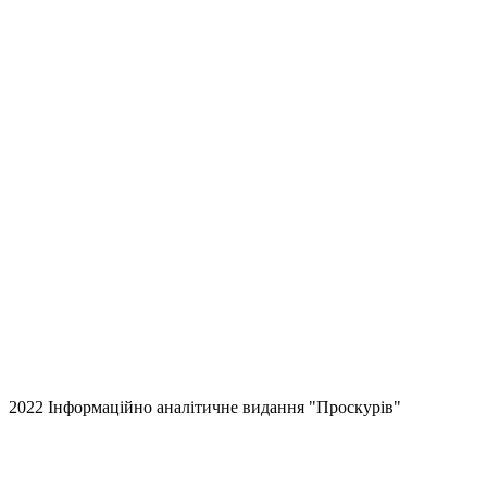
2022 Інформаційно аналітичне видання "Проскурів"
Back
to
top
button