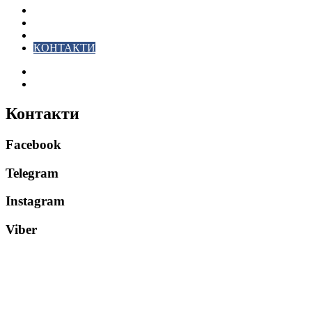
ПОДІЇ
СОЦІАЛЬНІ
FACEBOOK
КОНТАКТИ
Search
for
Switch
skin
Контакти
Facebook
Telegram
Instagram
Viber