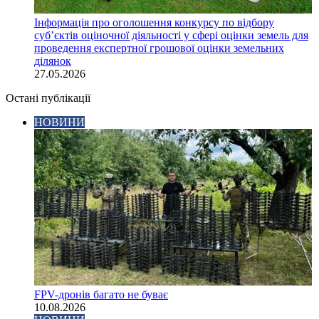
Інформація про оголошення конкурсу по відбору
суб’єктів оціночної діяльності у сфері оцінки земель для
проведення експертної грошової оцінки земельних
ділянок
27.05.2026
Остані публікації
НОВИНИ
FPV-дронів багато не буває
10.08.2026