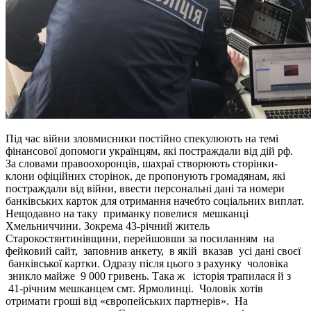
Під час війни зловмисники постійно спекулюють на темі
фінансової допомоги українцям, які постраждали від дій рф.
За словами правоохоронців, шахраї створюють сторінки-
клони офіційних сторінок, де пропонують громадянам, які
постраждали від війни, ввести персональні дані та номери
банківських карток для отримання начебто соціальних виплат.
Нещодавно на таку приманку повелися мешканці
Хмельниччини. Зокрема 43-річний житель
Старокостянтинівщини, перейшовши за посиланням на
фейковий сайт, заповнив анкету, в якій вказав усі дані своєї
банківської картки. Одразу після цього з рахунку чоловіка
зникло майже 9 000 гривень. Така ж історія трапилася й з
41-річним мешканцем смт. Ярмолинці. Чоловік хотів
отримати гроші від «європейських партнерів». На