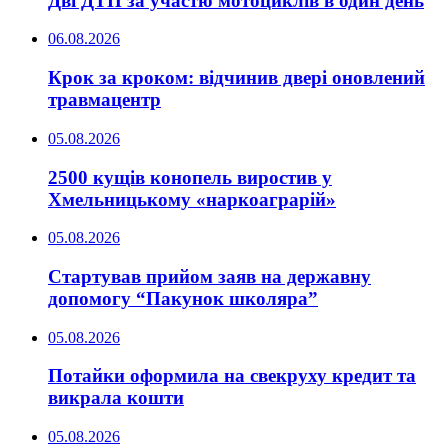
Дві ДТП за участю мотоциклів в один день
06.08.2026
Крок за кроком: відчинив двері оновлений
травмацентр
05.08.2026
2500 кущів конопель виростив у
Хмельницькому «наркоаграрій»
05.08.2026
Стартував прийом заяв на державну
допомогу “Пакунок школяра”
05.08.2026
Потайки оформила на свекруху кредит та
викрала кошти
05.08.2026