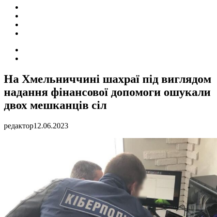
ПОДІЇ
СОЦІАЛЬНІ
FACEBOOK
КОНТАКТИ
Search
for
Switch
skin
На Хмельниччині шахраї під виглядом
надання фінансової допомоги ошукали
двох мешканців сіл
редактор
12.06.2023