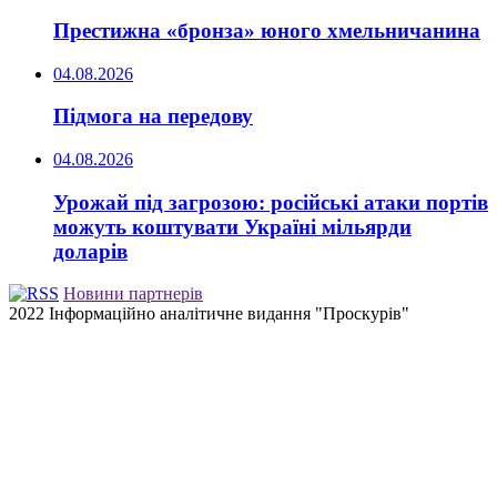
Престижна «бронза» юного хмельничанина
04.08.2026
Підмога на передову
04.08.2026
Урожай під загрозою: російські атаки портів
можуть коштувати Україні мільярди
доларів
Новини партнерів
2022 Інформаційно аналітичне видання "Проскурів"
Back
to
top
button