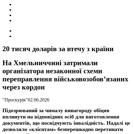
ПОДІЇ
СОЦІАЛЬНІ
FACEBOOK
КОНТАКТИ
Search
for
Switch
skin
20 тисяч доларів за втечу з країни
На Хмельниччині затримали
організатора незаконної схеми
переправлення військовозобов’язаних
через кордон
"Проскурів"
02.06.2026
Підозрюваний за чималу винагороду обіцяв
вплинути на відповідних осіб для виготовлення
документів, що посвідчують інвалідність. Надалі це
дозволяло «клієнтам» безперешкодно перетинати