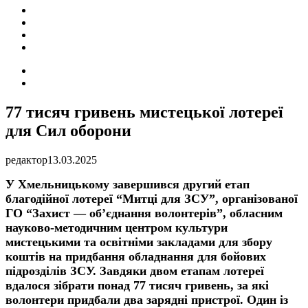
ПОДІЇ
СОЦІАЛЬНІ
FACEBOOK
КОНТАКТИ
Search
for
Switch
skin
77 тисяч гривень мистецької лотереї
для Сил оборони
редактор
13.03.2025
У Хмельницькому завершився другий етап
благодійної лотереї “Митці для ЗСУ”, організованої
ГО “Захист — об’єднання волонтерів”, обласним
науково-методичним центром культури
мистецькими та освітніми закладами для збору
коштів на придбання обладнання для бойових
підрозділів ЗСУ. Завдяки двом етапам лотереї
вдалося зібрати понад 77 тисяч гривень, за які
волонтери придбали два зарядні пристрої. Один із