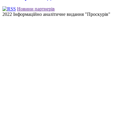
Новини партнерів
2022 Інформаційно аналітичне видання "Проскурів"
Back
to
top
button