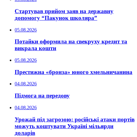
Стартував прийом заяв на державну
допомогу “Пакунок школяра”
05.08.2026
Потайки оформила на свекруху кредит та
викрала кошти
05.08.2026
Престижна «бронза» юного хмельничанина
04.08.2026
Підмога на передову
04.08.2026
Урожай під загрозою: російські атаки портів
можуть коштувати Україні мільярди
доларів