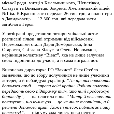
міської ради, митці з Хмельницького, Шепетівки,
Славути та Віньковець. Зокрема, Хмельницький ліцей
№1 ім. В.Красицького передав 26 тис. грн, а волонтери
з Давидковець
—
12 360 грн, які передала мати
загиблого Героя.
У розіграші представили чотири унікальні лоти:
розписані гільзи, які отримали від військових.
Переможцями стали Дарія Домбровська, Інна
Староста, Світлана Білоус та Олена Новомодна,
керівниця колективу “Віват”, яка не лише залучила
своїх підопічних до участі, а й сама виграла лот.
Виконавча директорка ГО “Захист” Леся Стебло
зазначила, що до збору долучилися не лише учасники
лотереї, а й небайдужі українці.
“Це ще раз доводить:
допомога армії
—
справа всієї країни. Родини полеглих
передають свою підтримку тим, хто нині продовжує
боротьбу”,
—
наголосила вона.
“Митці Хмельниччини
показують, що культура
—
це не лише творчість, а й
реальна допомога армії. Кожен внесок наближає нашу
перемогу!”,
—
підсумувала директорка центру