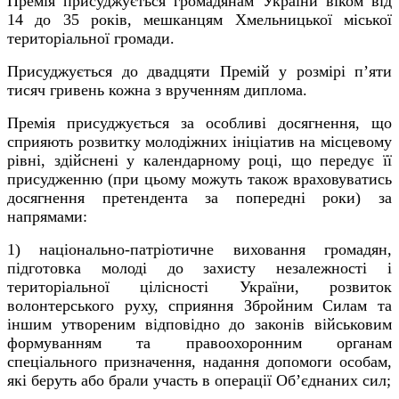
Премія присуджується громадянам України віком від
14 до 35 років, мешканцям Хмельницької міської
територіальної громади.
Присуджується до двадцяти Премій у розмірі п’яти
тисяч гривень кожна з врученням диплома.
Премія присуджується за особливі досягнення, що
сприяють розвитку молодіжних ініціатив на місцевому
рівні, здійснені у календарному році, що передує її
присудженню (при цьому можуть також враховуватись
досягнення претендента за попередні роки) за
напрямами:
1) національно-патріотичне виховання громадян,
підготовка молоді до захисту незалежності і
територіальної цілісності України, розвиток
волонтерського руху, сприяння Збройним Силам та
іншим утвореним відповідно до законів військовим
формуванням та правоохоронним органам
спеціального призначення, надання допомоги особам,
які беруть або брали участь в операції Об’єднаних сил;