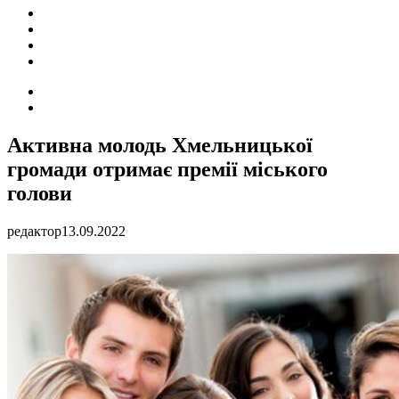
ПОДІЇ
СОЦІАЛЬНІ
FACEBOOK
КОНТАКТИ
Search
for
Switch
skin
Активна молодь Хмельницької
громади отримає премії міського
голови
редактор
13.09.2022