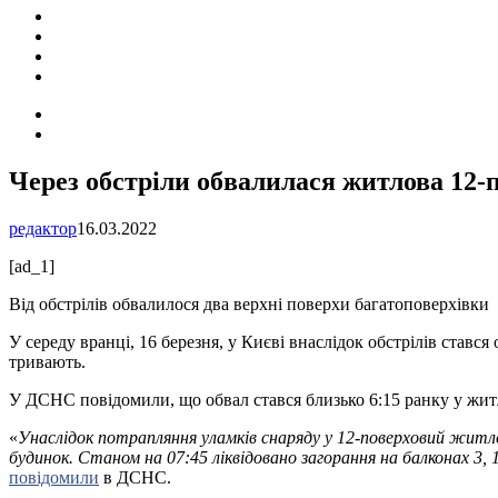
ПОДІЇ
СОЦІАЛЬНІ
FACEBOOK
КОНТАКТИ
Search
for
Switch
skin
Через обстріли обвалилася житлова 12-п
редактор
16.03.2022
[ad_1]
Від обстрілів обвалилося два верхні поверхи багатоповерхівки
У середу вранці, 16 березня, у Києві внаслідок обстрілів ста
тривають.
У ДСНС повідомили, що обвал стався близько 6:15 ранку у жи
«
Унаслідок потрапляння уламків снаряду у 12-поверховий житл
будинок. Станом на 07:45 ліквідовано загорання на балконах 3, 
повідомили
в ДСНС.