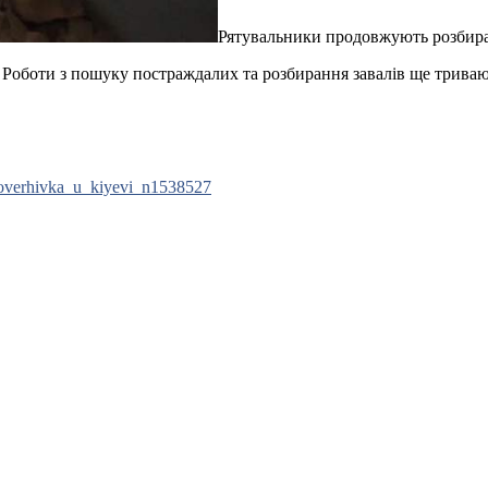
Рятувальники продовжують розбира
. Роботи з пошуку постраждалих та розбирання завалів ще триваю
_poverhivka_u_kiyevi_n1538527