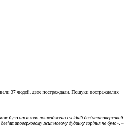
куювали 37 людей, двоє постраждали. Пошуки постраждалих
акож було частково пошкоджено сусідній дев
’ятиповерховий
 У дев’ятиповерховому житловому будинку горіння не було
», –