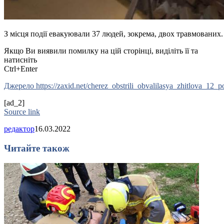
З місця події евакуювали 37 людей, зокрема, двох травмованих
Якщо Ви виявили помилку на цій сторінці, виділіть її та
натисніть
Ctrl+Enter
Джерело https://zaxid.net/cherez_obstrili_obvalilasya_zhitlova_12
[ad_2]
Source link
редактор
16.03.2022
Читайте також