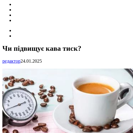
ПОДІЇ
СОЦІАЛЬНІ
FACEBOOK
КОНТАКТИ
Search
for
Switch
skin
Чи підвищує кава тиск?
редактор
24.01.2025