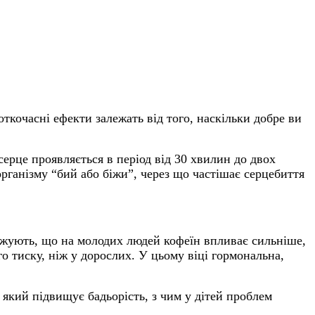
откочасні ефекти залежать від того, наскільки добре ви
ерце проявляється в період від 30 хвилин до двох
рганізму “бий або біжи”, через що частішає серцебиття
джують, що н
а молодих людей кофеїн впливає сильніше,
го тиску, ніж у дорослих. У цьому віці гормональна,
 який підвищує бадьорість, з чим у дітей проблем