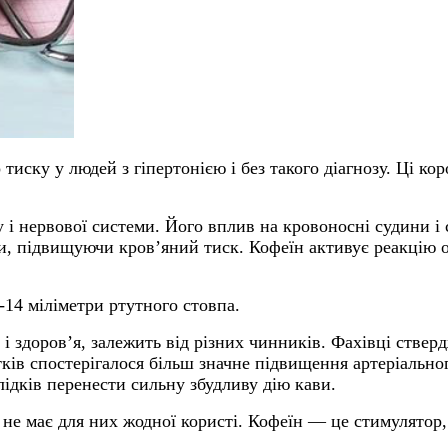
иску у людей з гіпертонією і без такого діагнозу. Ці кор
і нервової системи. Його вплив на кровоносні судини і с
ни, підвищуючи кров’яний тиск. Кофеїн активує реакцію о
14 міліметри ртутного стовпа.
 і здоров’я, залежить від різних чинників.
Фахівці ствер
тків спостерігалося більш значне підвищення артеріально
лідків перенести сильну збудливу дію кави.
н не має для них жодної користі. Кофеїн — це стимулятор,