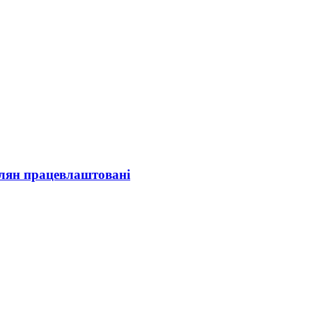
олян працевлаштовані