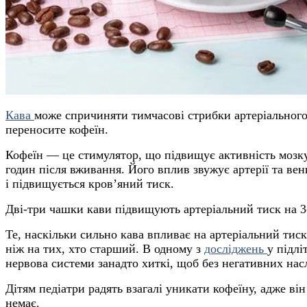
Кава
може спричиняти тимчасові стрибки артеріального т
переносите кофеїн.
Кофеїн
—
це стимулятор, що підвищує активність мозку 
годин після вживання. Його вплив звужує артерії та ве
і підвищується кров’яний тиск.
Дві-три чашки кави підвищують артеріальний тиск на 3-
Те, наскільки сильно кава впливає на артеріальний тиск
ніж на тих, хто старший. В одному з
досліджень
у підлі
нервова системи занадто хиткі, щоб без негативних нас
Дітям педіатри радять взагалі уникати кофеїну, адже ві
немає.