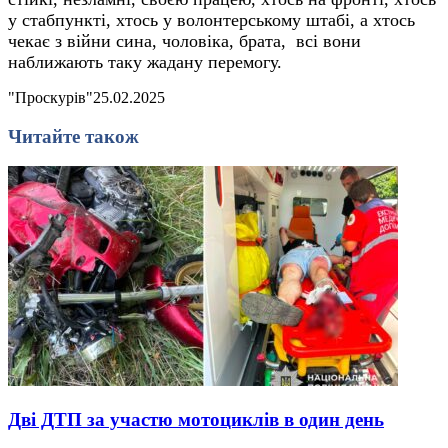
у стабпункті, хтось у волонтерському штабі, а хтось
чекає з війни сина, чоловіка, брата, всі вони
наближають таку жадану перемогу.
"Проскурів"
25.02.2025
Читайте також
Дві ДТП за участю мотоциклів в один день