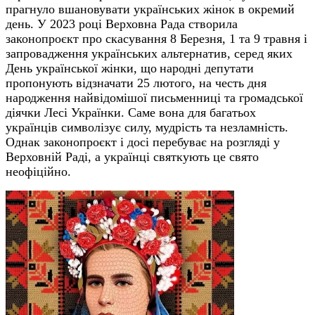
прагнуло вшановувати українських жінок в окремий
день. У 2023 році Верховна Рада створила
законопроєкт про скасування 8 Березня, 1 та 9 травня і
запровадження українських альтернатив, серед яких
День української жінки, що
народні депутати
пропонують відзначати
25 лютого
, на честь дня
народження найвідомішої письменниці та громадської
діячки Лесі Українки. Саме вона для багатьох
україн
ців
символізує силу, мудрість та незламність.
Однак законопроєкт і досі перебуває на розгляді
у
Верховній Раді
, а українці святкують це свято
неофіційно.