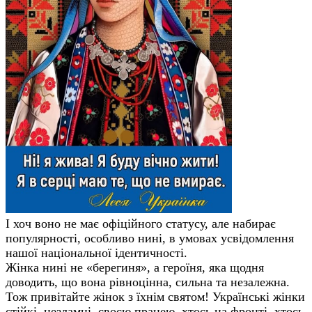
І хоч воно
не має офіційного статусу, але набирає
популярності, особливо
нині,
в умовах усвідомлення
нашої
національної ідентичності.
Жінка
нині
не «берегиня», а героїня, яка щодня
доводить, що вона рівноцінна, сильна та незалежна.
Тож привітайте жінок з їхнім святом!
Українські жінки
стійкі, незламні, своєю працею, хтось на фронті, хтось