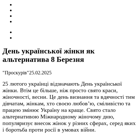
ПОДІЇ
СОЦІАЛЬНІ
FACEBOOK
КОНТАКТИ
Search
for
Switch
skin
День української жінки як
альтернатива 8 Березня
"Проскурів"
25.02.2025
25 лютого українці відзначають День української
жінки. Втім це більше, ніж просто свято краси,
жіночності, весни.
Це день визнання та вдячності тим
дівчатам, жінкам
, хто своєю любов’ю, сміливістю та
працею змінює Україну на краще.
Свято стало
альтернативою Міжнародному жіночому дню,
популяризує внесок жінок у різних сферах, серед яких
і
боротьба проти росії в умовах війни.