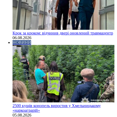
Крок за кроком: відчинив двері оновлений травмацентр
06.08.2026
НОВИНИ
2500 кущів конопель виростив у Хмельницькому
«наркоаграрій»
05.08.2026