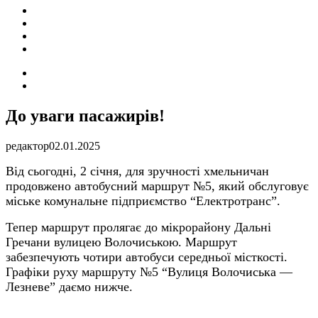
ПОДІЇ
СОЦІАЛЬНІ
FACEBOOK
КОНТАКТИ
Search
for
Switch
skin
До уваги пасажирів!
редактор
02.01.2025
Від сьогодні, 2 січня, для зручності хмельничан
продовжено автобусний маршрут №5, який обслуговує
міське комунальне підприємство “Електротранс”.
Тепер маршрут пролягає до мікрорайону Дальні
Гречани вулиц
ею
Волочиською. Маршрут
забезпечують чотири автобуси середньої місткості.
Графіки руху маршруту №5 “Вулиця Волочиська —
Лезневе” даємо нижче.