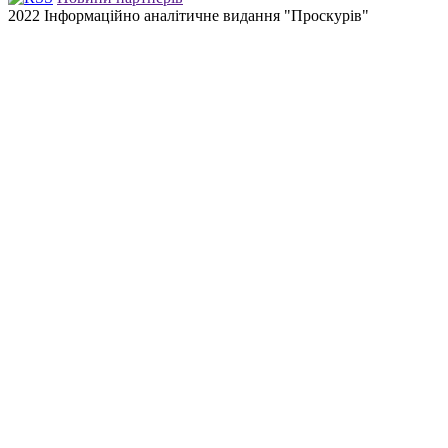
2022 Інформаційно аналітичне видання "Проскурів"
Back
to
top
button