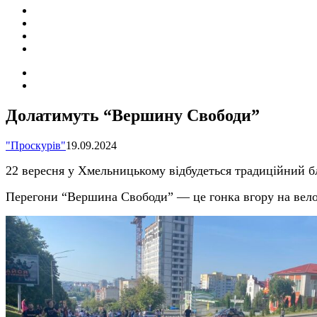
ПОДІЇ
СОЦІАЛЬНІ
FACEBOOK
КОНТАКТИ
Search
for
Switch
skin
Долатимуть “Вершину Свободи”
"Проскурів"
19.09.2024
22 вересня у Хмельницькому відбудеться традиційний б
Перегони “Вершина Свободи” — це гонка вгору на велоси