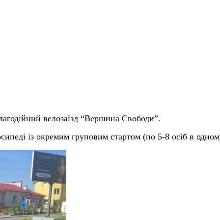
лагодійний велозаїзд “Вершина Свободи”.
педі із окремим груповим стартом (по 5-8 осіб в одному