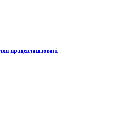
олян працевлаштовані