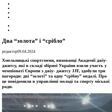
ПОДІЇ
СОЦІАЛЬНІ
FACEBOOK
КОНТАКТИ
Search
for
Switch
skin
Два “золота” і “срібло”
редактор
09.04.2024
Хмельницькі спортсмени, вихованці Академії джіу-
джитсу, які в складі збірної України взяли участь у
чемпіонаті Європи з джіу- джитсу JJF, здобули три
нагороди: дві “золоті” та одну “срібну” медалі
.
Про
це повідомили в управлінні молоді та спорту міської
ради.