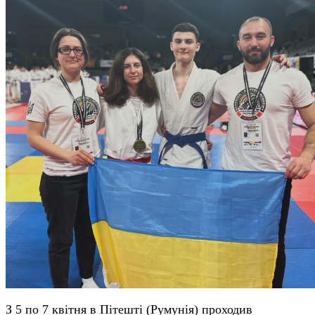
З 5 по 7 квітня в Пітешті (Румунія) проходив