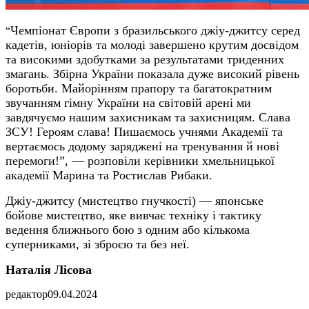
Чемпіонат Європи з бразильського джіу-джитсу серед
“
кадетів, юніорів та молоді завершено крутим досвідом
та високими здобутками за результатами триденних
змагань. Збірна України показала дуже високий рівень
боротьби. Майорінням прапору та багатократним
звучанням гімну України на світовій арені ми
завдячуємо нашим захисникам та захисницям. Слава
ЗСУ! Героям слава! Пишаємось учнями Академії та
вертаємось додому заряджені на тренування й нові
перемоги!”, — розповіли керівники хмельницької
академії Марина та Ростислав Рибаки.
Джіу-джитсу (мистецтво гнучкості) — японське
бойове мистецтво, яке вивчає техніку і тактику
ведення ближнього бою з одним або кількома
суперниками, зі зброєю та без неї.
Наталія Лісова
редактор
09.04.2024