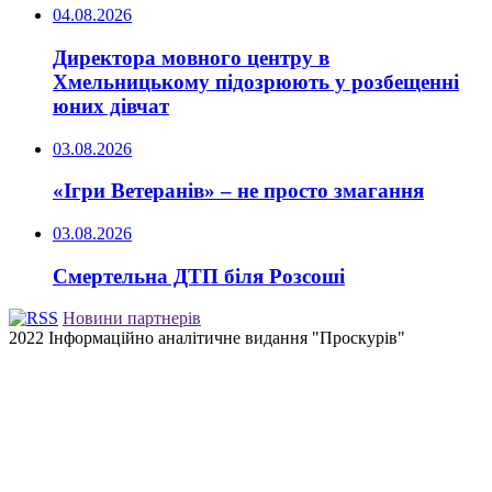
04.08.2026
Директора мовного центру в
Хмельницькому підозрюють у розбещенні
юних дівчат
03.08.2026
«Ігри Ветеранів» – не просто змагання
03.08.2026
Смертельна ДТП біля Розсоші
Новини партнерів
2022 Інформаційно аналітичне видання "Проскурів"
Back
to
top
button