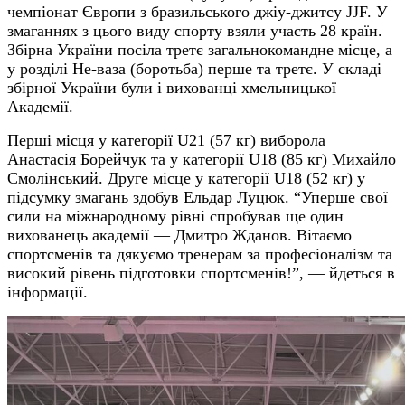
чемпіонат Європи з бразильського джіу-джитсу JJF. У
змаганнях з цього виду спорту взяли участь 28 країн.
Збірна України посіла третє загальнокомандне місце, а
у розділі Не-ваза (боротьба) перше та третє. У складі
збірної України були і вихованці хмельницької
Академії.
Перші місця у категорії U21 (57 кг) виборола
Анастасія Борейчук та у категорії U18 (85 кг) Михайло
Смолінський. Друге місце у категорії U18 (52 кг) у
підсумку змагань здобув Ельдар Луцюк. “Уперше свої
сили на міжнародному рівні спробував ще один
вихованець академії — Дмитро Жданов. Вітаємо
спортсменів та дякуємо тренерам за професіоналізм та
високий рівень підготовки спортсменів!”, — йдеться в
інформації.