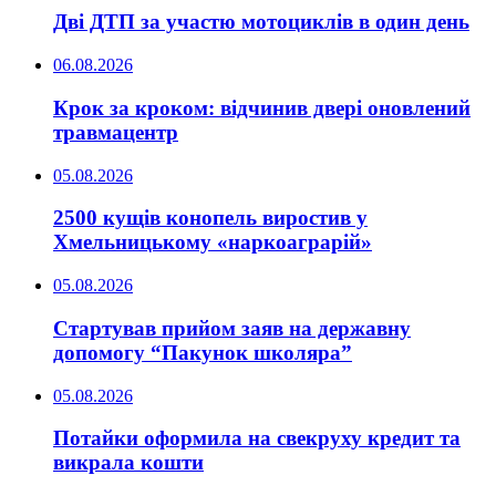
Дві ДТП за участю мотоциклів в один день
06.08.2026
Крок за кроком: відчинив двері оновлений
травмацентр
05.08.2026
2500 кущів конопель виростив у
Хмельницькому «наркоаграрій»
05.08.2026
Стартував прийом заяв на державну
допомогу “Пакунок школяра”
05.08.2026
Потайки оформила на свекруху кредит та
викрала кошти