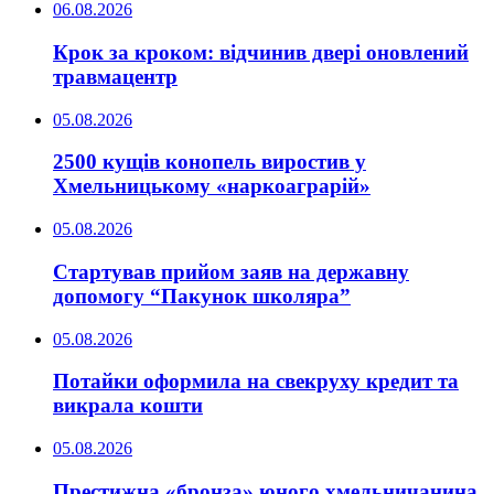
06.08.2026
Крок за кроком: відчинив двері оновлений
травмацентр
05.08.2026
2500 кущів конопель виростив у
Хмельницькому «наркоаграрій»
05.08.2026
Стартував прийом заяв на державну
допомогу “Пакунок школяра”
05.08.2026
Потайки оформила на свекруху кредит та
викрала кошти
05.08.2026
Престижна «бронза» юного хмельничанина