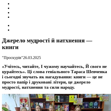
ПОДІЇ
СОЦІАЛЬНІ
FACEBOOK
КОНТАКТИ
Search
for
Switch
skin
Джерело мудрості й натхнення —
книги
"Проскурів"
26.03.2025
«Учітесь, читайте, І чужому научайтесь, Й свого не
цурайтесь». Ці слова геніального Тараса Шевченка
і сьогодні звучать як нагадування: книги — це не
просто папір і друковані літери, це джерело
мудрості, натхнення та сили народу.