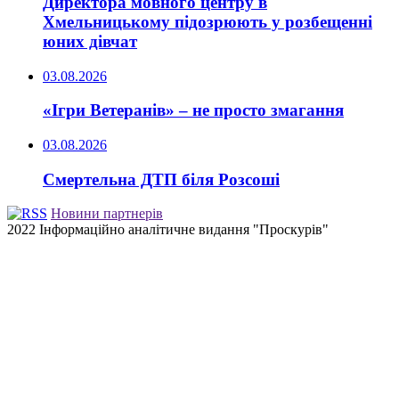
Директора мовного центру в
Хмельницькому підозрюють у розбещенні
юних дівчат
03.08.2026
«Ігри Ветеранів» – не просто змагання
03.08.2026
Смертельна ДТП біля Розсоші
Новини партнерів
2022 Інформаційно аналітичне видання "Проскурів"
Back
to
top
button