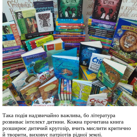
Така подія надзвичайно важлива, бо література
розвиває інтелект дитини. Кожна прочитана книга
розширює дитячий кругозір, вчить мислити критично
й творити, виховує патріотів рідної землі.