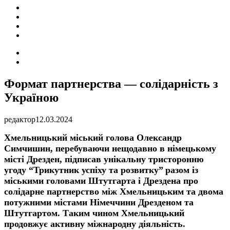
ПОДІЇ
СОЦІАЛЬНІ
FACEBOOK
КОНТАКТИ
Search
for
Switch
skin
Формат партнерства — солідарність з
Україною
редактор
12.03.2024
Хмельницький міський голова Олександр
Симчишин, перебуваючи нещодавно в німецькому
місті Дрезден, підписав унікальну тристоронню
угоду
“
Трикутник успіху та розвитку”
разом із
міськими головами Штутгарта і Дрездена про
солідарне партнерство між Хмельницьким та двома
потужними містами Німеччини Дрезденом та
Штутгартом. Таким чином Хмельницький
продовжує активну міжнародну діяльність.