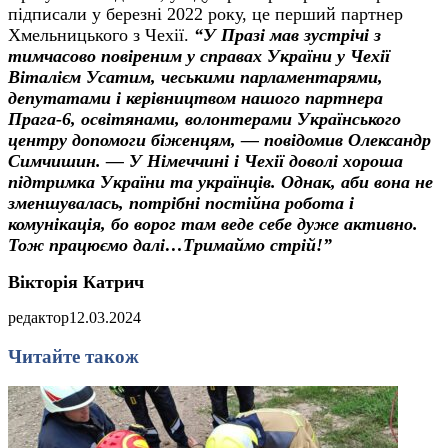
підписали у березні 2022 року, це перший партнер
Хмельницького з Чехії.
“У Празі мав зустрічі з
тимчасово повіреним у справах України у Чехії
Віталієм Усатим, чеськими парламентарями,
депутатами і керівництвом нашого партнера
Прага-6, освітянами, волонтерами Українського
центру допомоги біженцям,
—
повідомив Олександр
Симчишин.
—
У Німеччині і Чехії доволі хороша
підтримка України та українців. Однак, аби вона не
зменшувалась, потрібні постійна робота і
комунікація, бо ворог там веде себе дуже активно.
Тож працюємо далі…Тримаймо стрій!”
Вікторія Катрич
редактор
12.03.2024
Читайте також