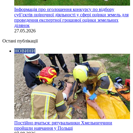
Інформація про оголошення конкурсу по відбору
суб’єктів оціночної діяльності у сфері оцінки земель для
проведення експертної грошової оцінки земельних
ділянок
27.05.2026
Остані публікації
НОВИНИ
Постійно вчаться: рятувальники Хмельниччини
пройшли навчання у Польщі