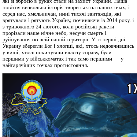
які зі зброєю в руках стали на захист України. Наша
новітня визвольна історія твориться на наших очах, і
серед нас, хмельничан, нині тисячі звитяжців, які
врятували і рятують Україну, починаючи із 2014 року, і
з тривожного 24 лютого, коли російські ракети
прорізали наше нічне небо, несучи смерть і
руйнування по всій нашій території. У ті перші дні
Україну зберегли Бог і хлопці, які, хтось недовчившись
у виші, хтось покинувши власну справу, були
першими у військкоматах і так само першими — у
найгарячіших точках протистояння.