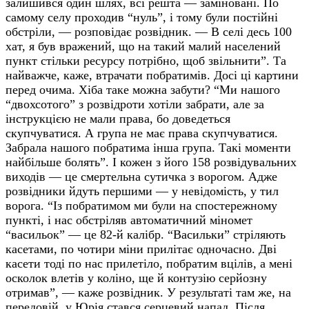
залишився один шлях, всі решта
—
заміновані. По
самому селу проходив “нуль”, і тому були постійні
обстріли, — розповідає розвідник. — В селі десь 100
хат, я був вражений, що на такий малий населений
пункт стільки ресурсу потрібно, щоб звільнити”. Та
найважче, каже, втрачати побратимів. Досі ці картини
перед очима. Хіба таке можна забути? “Ми нашого
“двохсотого” з розвідроти хотіли забрати, але за
інструкцією не мали права, бо доведеться
скупчуватися. А група не має права скупчуватися.
Забрала нашого побратима інша група. Такі моменти
найбільше болять”. І кожен з його 158 розвідувальних
виходів — це смертельна сутичка з ворогом. Адже
розвідники йдуть першими — у невідомість, у тил
ворога. “Із побратимом ми були на спостережному
пункті, і нас обстріляв автоматичний міномет
“васильок” — це 82-й калібр. “Васильки” стріляють
касетами, по чотири міни прилітає одночасно. Дві
касети тоді по нас прилетіло, побратим вцілів, а мені
осколок влетів у коліно, ще й контузію серйозну
отримав”, — каже розвідник. У результаті там же, на
передовій, у Юрія стався серцевий напад. Після