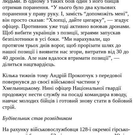
людьми. В одному з таких боїв один з його бійців
отримав поранення. “У нього було два кульових
поранення у праву руку. І, замість “допоможіть мені”,
він просто сказав: “Хлопці, дайте цигарку”, — згадує
офіцер. Противник уже тоді активно воював дронами.
Щоб вибити українців з позиції, зграями запускав
безпілотники в усі боки. “Ми нарахували, що
протягом трьох днів ворог, щоб прорізати шлях до
нашої позиції і виявити нас згори, витратив від 30 до
40 дронів. Але нам вдалося втримати позиції”, —
ділиться нацгвардієць.
Кілька тижнів тому Андрій Прокопчук з передової
повернувся до своєї військової частини у
Хмельницькому. Нині офіцер Національної гвардії
продовжує нести службу на посаді командира взводу,
навчає молодих бійців і готовий знову стати в бойовий
стрій.
Будівельник став розвідником
На рахунку військовослужбовця 128-ї окремої гірсько-