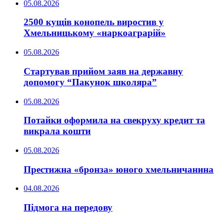
05.08.2026
2500 кущів конопель виростив у
Хмельницькому «наркоаграрій»
05.08.2026
Стартував прийом заяв на державну
допомогу “Пакунок школяра”
05.08.2026
Потайки оформила на свекруху кредит та
викрала кошти
05.08.2026
Престижна «бронза» юного хмельничанина
04.08.2026
Підмога на передову