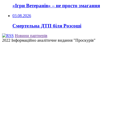
«Ігри Ветеранів» – не просто змагання
03.08.2026
Смертельна ДТП біля Розсоші
Новини партнерів
2022 Інформаційно аналітичне видання "Проскурів"
Back
to
top
button