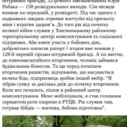
штурмової бригади, 52-річного хмельничанина Юрія
Рибака — 158 розвідувальних виходів. Сім місяців
воював на передовій, у розвідроті. Під час одного з
надважких завдань отримав контузію від прильоту
міни і втратив здоров’я. До того рік від початку
великої війни служив у Хмельницькому районному
територіальному центрі комплектування та соціальної
підтримки. Аби взяти участь у бойових діях,
добровільно написав рапорт і згодом вже воював у
128-й окремій гірсько-штурмовій бригаді. А по життю,
до повномасштабного вторгнення, чоловік займався
будівельним бізнесом. Та ще перед початком
вторгнення рашистів, відчуваючи, що насувається
велика біда, підприємець зробив інший вибір. “Я
зібрав сумку за декілька днів до початку вторгнення.
Коли все почалось, пішов в районний центр
комплектування. Мене мобілізували, я став головним
сержантом роти охорони в РТЦК. Рік служив там,
готував бійців — вогнева, бойова підготовка”.