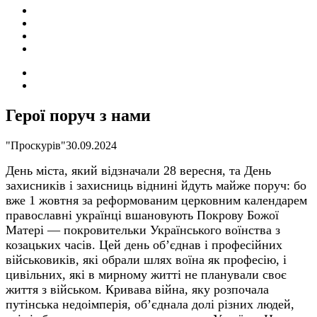
ПОДІЇ
СОЦІАЛЬНІ
FACEBOOK
КОНТАКТИ
Search
for
Switch
skin
Герої поруч з нами
"Проскурів"
30.09.2024
День міста, який відзначали 28 вересня, та День
захисників і захисниць віднині йдуть майже поруч: бо
вже 1 жовтня за реформованим церковним календарем
православні українці вшановують Покрову Божої
Матері — покровительки Українського воїнства з
козацьких часів. Цей день об’єднав і професійних
військовиків, які обрали шлях воїна як професію, і
цивільних, які в мирному житті не планували своє
життя з військом. Кривава війна, яку розпочала
путінська недоімперія, об’єднала долі різних людей,