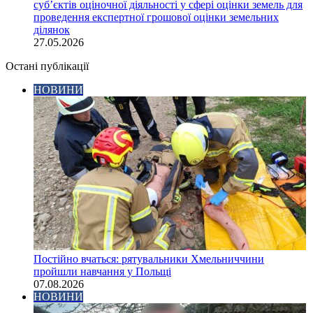
суб’єктів оціночної діяльності у сфері оцінки земель для
проведення експертної грошової оцінки земельних
ділянок
27.05.2026
Остані публікації
НОВИНИ
Постійно вчаться: рятувальники Хмельниччини
пройшли навчання у Польщі
07.08.2026
НОВИНИ