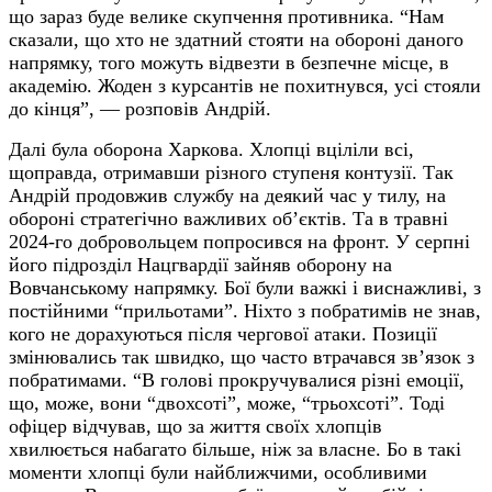
що зараз буде велике скупчення противника. “Нам
сказали, що хто не здатний стояти на обороні даного
напрямку, того можуть відвезти в безпечне місце, в
академію. Жоден з курсантів не похитнувся, усі стояли
до кінця”, — розповів Андрій.
Далі була оборона Харкова. Хлопці вціліли всі,
щоправда, отримавши різного ступеня контузії. Так
Андрій продовжив службу на деякий час у тилу, на
обороні стратегічно важливих об’єктів. Та в травні
2024-го добровольцем попросився на фронт. У серпні
його підрозділ Нацгвардії зайняв оборону на
Вовчанському напрямку. Бої були важкі і виснажливі, з
постійними “прильотами
”
. Ніхто з побратимів не знав,
кого не дорахуються після чергової атаки. Позиції
змінювались так швидко, що часто втрачався зв’язок з
побратимами. “В голові прокручувалися різні емоції,
що, може, вони “двохсоті”, може, “трьохсоті”. Тоді
офіцер відчував, що за життя своїх хлопців
хвилюється набагато більше, ніж за власне. Бо в такі
моменти хлопці були найближчими, особливими