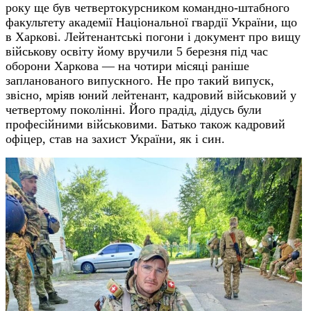
року ще був четвертокурсником командно-штабного
факультету академії Національної гвардії України, що
в Харкові. Лейтенантські погони і документ про вищу
військову освіту йому вручили 5 березня під час
оборони Харкова — на чотири місяці раніше
запланованого випускного. Не про такий випуск,
звісно, мріяв юний лейтенант, кадровий військовий у
четвертому поколінні. Його прадід, дідусь були
професійними військовими. Батько також кадровий
офіцер, став на захист України, як і син.