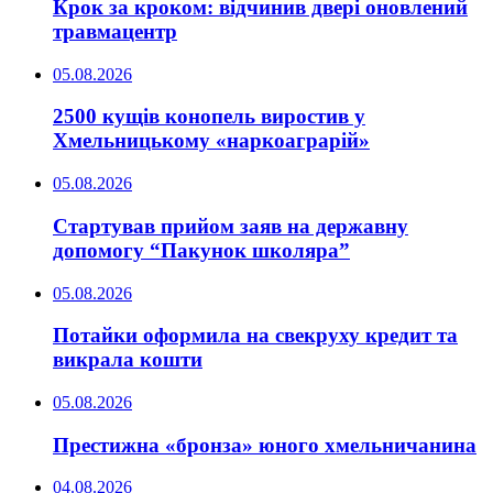
Крок за кроком: відчинив двері оновлений
травмацентр
05.08.2026
2500 кущів конопель виростив у
Хмельницькому «наркоаграрій»
05.08.2026
Стартував прийом заяв на державну
допомогу “Пакунок школяра”
05.08.2026
Потайки оформила на свекруху кредит та
викрала кошти
05.08.2026
Престижна «бронза» юного хмельничанина
04.08.2026