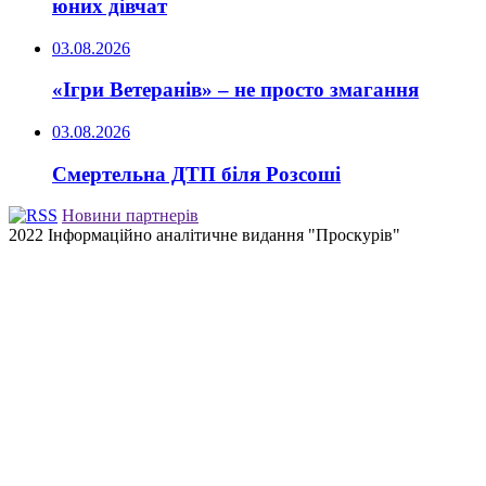
юних дівчат
03.08.2026
«Ігри Ветеранів» – не просто змагання
03.08.2026
Смертельна ДТП біля Розсоші
Новини партнерів
2022 Інформаційно аналітичне видання "Проскурів"
Back
to
top
button