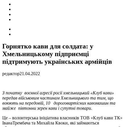
ПОДІЇ
СОЦІАЛЬНІ
FACEBOOK
КОНТАКТИ
Search
for
Switch
skin
Горнятко кави для солдата: у
Хмельницькому підприємці
підтримують українських армійців
редактор
21.04.2022
З початку воєнної агресії росії хмельницький «Клуб кави»
передав військовим частинам Хмельницького та тим, що
воюють на передовій, 10 дороговартісних кавомашин та
майже півтонни зерен кави і супутні товари.
Це – волонтерська ініціатива власників ТОВ «Клуб кави ТК»
ІванаТрембача та Михайла Квоки, які займаються