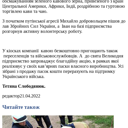
обсмажуванням зеленого кавового зерна, привезеного з країн
Центральної Америки, Африки, Індії, роздрібною та гуртовою
торгівлею кави та чаю.
З початком путінської агресії Михайло добровольцем пішов до
лав Збройних Сил України, а Іван на базі підприємства
розгорнув активну волонтерську роботу.
У кіосках компанії кавою безкоштовно пригощають також
переселенців та військовослужбовців. А до свята Великодня
підприємство запроваджує благодійну акцію, в рамках якої
реалізовує у своїх кав’ярнях паски власного виробництва. Усі
зібрані з продажу пасок кошти перерахують на підтримку
Українського війська.
Тетяна Слободянюк.
редактор
21.04.2022
Читайте також