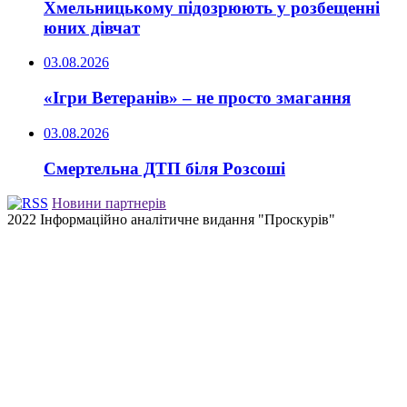
Хмельницькому підозрюють у розбещенні
юних дівчат
03.08.2026
«Ігри Ветеранів» – не просто змагання
03.08.2026
Смертельна ДТП біля Розсоші
Новини партнерів
2022 Інформаційно аналітичне видання "Проскурів"
Back
to
top
button