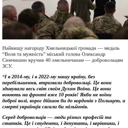
Найвищу нагороду Хмельницької громади — медаль
“Воля та мужність” міський голова Олександр
Симчишин вручив 40 хмельничанам — добровольцям
ЗСУ.
І в 2014-му, і в 2022-му нашу країну, без
“
перебільшення, втримали добровольці. Це вони
здивували весь світ своїм Духом Воїна. Це вони
воюють на фронті вже 10 років! Якби не воїни
доброї волі, ворог дійшов би до кордонів з Польщею, а
смерті українців сягали би мільйонів.
Серед добровольців
—
люди різних професій та
статків. Це і студенти, і депутати, і керівники, і