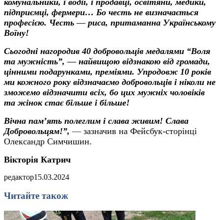
комунальники, і водії, і продавці, освітяни, медики,
підприємці, фермери… Бо честь не визначається
професією. Честь
—
риса, притаманна Українському
Воїну!
Сьогодні нагородив 40 добровольців медалями “Воля
та мужність”,
—
найвищою відзнакою від громади,
цінними подарунками, преміями. Упродовж 10 років
ми кожного року відзначаємо добровольців і ніколи не
зможемо відзначити всіх, бо цих мужніх чоловіків
та жінок стає більше і більше!
Вічна пам’ять полеглим і слава живим! Слава
Добровольцям!”,
—
зазначив на Фейсбук-сторінці
Олександр Симчишин.
Вікторія Катрич
редактор
15.03.2024
Читайте також