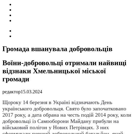
ПОДІЇ
СОЦІАЛЬНІ
FACEBOOK
КОНТАКТИ
Search
for
Switch
skin
Громада вшанувала добровольців
Воїни-добровольці отримали найвищі
відзнаки Хмельницької міської
громади
редактор
15.03.2024
Щороку 14 березня в Україні відзначають День
українського добровольця. Свято було започатковано
2017 року, а дата обрана на честь подій 2014 року, коли
добровольці із Самооборони Майдану прибули на
військовий полігон у Нових Петрівцях. З них
сформували перший добровольчий батальйон, який