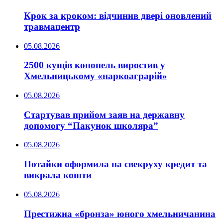
Крок за кроком: відчинив двері оновлений
травмацентр
05.08.2026
2500 кущів конопель виростив у
Хмельницькому «наркоаграрій»
05.08.2026
Стартував прийом заяв на державну
допомогу “Пакунок школяра”
05.08.2026
Потайки оформила на свекруху кредит та
викрала кошти
05.08.2026
Престижна «бронза» юного хмельничанина