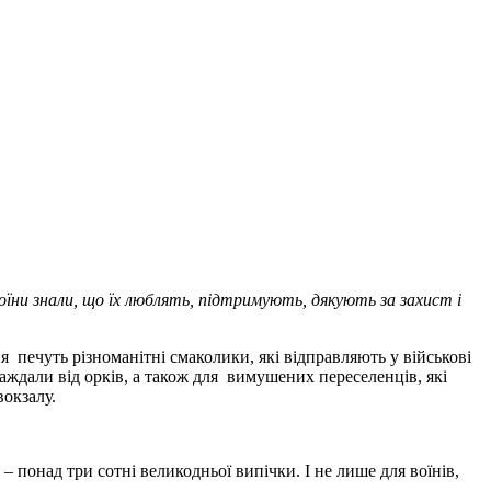
оїни знали, що їх люблять, підтримують, дякують за захист і
печуть різноманітні смаколики, які відправляють у військові
аждали від орків, а також для вимушених переселенців, які
окзалу.
 понад три сотні великодньої випічки. І не лише для воїнів,