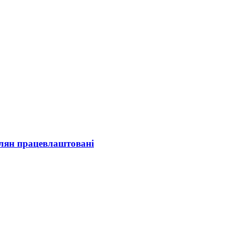
олян працевлаштовані