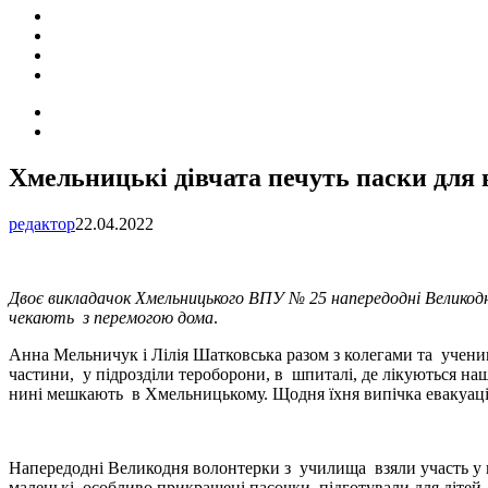
ПОДІЇ
СОЦІАЛЬНІ
FACEBOOK
КОНТАКТИ
Search
for
Switch
skin
Хмельницькі дівчата печуть паски для 
редактор
22.04.2022
Двоє викладачок Хмельницького ВПУ № 25 напередодні Великодня
чекають з перемогою дома
.
Анна Мельничук і Лілія Шатковська разом з колегами та учени
частини, у підрозділи тероборони, в шпиталі, де лікуються на
нині мешкають в Хмельницькому. Щодня їхня випічка евакуацій
Напередодні Великодня волонтерки з училища взяли участь у все
маленькі, особливо прикрашені пасочки, підготували для дітей, 