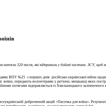
воїнів
 напекли 320 пасок, які відправили у бойові частини ЗСУ, щоб в
цями ВПУ №25 з перших днів російсько-української війни щодня 
ші воїни, передають волонтерами у регіони, мешканці яких постр
ними потягами відправляється із Хмельницького залізничного в
українській доброчинній акцій «Пасочка для воїна». Результат –
які перебувають в регіонах, де нині тривають запеклі бої.