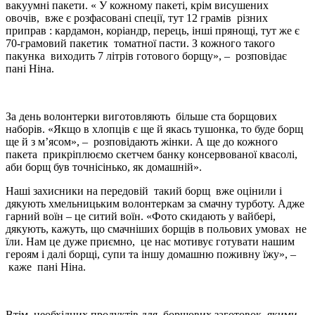
вакуумні пакети. « У кожному пакеті, крім висушених
овочів, вже є розфасовані спеції, тут 12 грамів різних
приправ : кардамон, коріандр, перець, інші прянощі, тут же є
70-грамовий пакетик томатної пасти. З кожного такого
пакунка виходить 7 літрів готового борщу», – розповідає
пані Ніна.
За день волонтерки виготовляють більше ста борщових
наборів. «Якщо в хлопців є ще й якась тушонка, то буде борщ
ще й з м’ясом», – розповідають жінки. А ще до кожного
пакета прикріплюємо скетчем банку консервованої квасолі,
аби борщ був точнісінько, як домашній».
Наші захисники на передовій такий борщ вже оцінили і
дякують хмельницьким волонтеркам за смачну турботу. Адже
гарний воїн – це ситий воїн. «Фото скидають у вайбері,
дякують, кажуть, що смачніших борщів в польових умовах не
їли. Нам це дуже приємно, це нас мотивує готувати нашим
героям і далі борщі, супи та іншу домашню поживну їжу», –
каже пані Ніна.
Втім, необхідних продуктів для борщових заготовок, якими