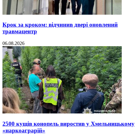
Крок за кроком: відчинив двері оновлений
травмацентр
06.08.2026
2500 кущів конопель виростив у Хмельницькому
«наркоаграрій»