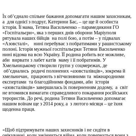
Їх об’єднало спільне бажання допомагати нашим захисникам,
а для однієї з подруг, Катерини Бас, – це ще й особиста
історія. Її мама, Тетяна Васильченко – парамедикиня ГО
«Госпітальєри», яка з перших днів оборони Маріуполя
рятувала наших бійців на полі бою, а потім – у підвалах
«Азовсталі», нині перебуває з побратимами у рашистському
полоні. Історія мужньої госпітальєрки Тетяни Васильченко
нині відома на всю Україну. ЇЇ родина робить все можливе,
аби вирвати з лабет катів маму і її побратимів. У
Хмельницькому створили групи у соцмережах, де
об’єднались родичі полонених «азовсталівців», зокрема й
хмельничан, працюють з вітчизняними та міжнародними
експертами та благодійними фондами, аби історія
«азовсталівців» завершилась їх поверненням додому, а світ
не втомився вимагати справедливого покарання російських
терористів. До речі, родина Тетяни Васильченко допомагає
нашим воїнам ще з 2014 року, а з лютого місяця – це їхня
щоденна праця.
«Щоб підтримувати наших захисників і не сидіти в
очікуванні, коли закінчиться війна, коли повернуться вони з