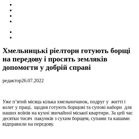
ПОДІЇ
СОЦІАЛЬНІ
FACEBOOK
КОНТАКТИ
Search
for
Switch
skin
Хмельницькі ріелтори готують борщі
на передову і просять земляків
допомогти у добрій справі
редактор
26.07.2022
Уже п’ятий місяць кілька хмельничанок, подруг у житті і
колег у праці, щодня готують борщові та супові набори для
наших воїнів на кухні звичайної міської квартири. За цей час
десятки тисяч пакунків з сухим борщем, супами та кашами
відправили на передову.