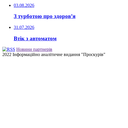
03.08.2026
З турботою про здоров’я
31.07.2026
Втік з автоматом
Новини партнерів
2022 Інформаційно аналітичне видання "Проскурів"
Back
to
top
button