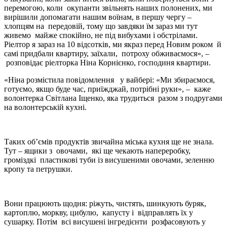
перемогою, коли окупанти звільнять наших полонених, ми
вирішили допомагати нашим воїнам, в першу чергу –
хлопцям на передовій, тому що завдяки їм зараз ми тут
живемо майже спокійно, не під вибухами і обстрілами.
Ріелтор я зараз на 10 відсотків, ми якраз перед Новим роком й
самі придбали квартиру, заїхали, потроху обживаємося», –
розповідає ріелторка Ніна Корнієнко, господиня квартири.
«Ніна розмістила повідомлення у вайбері: «Ми збираємося,
готуємо, якщо буде час, приїжджай, потрібні руки», – каже
волонтерка Світлана Іщенко, яка трудиться разом з подругами
на волонтерській кухні.
Таких об’ємів продуктів звичайна міська кухня ще не знала.
Тут – ящики з овочами, які ще чекають напереробку,
громіздкі пластикові туби із висушеними овочами, зеленню
кропу та петрушки.
Вони працюють щодня: ріжуть, чистять, шинкують буряк,
картоплю, моркву, цибулю, капусту і відправлять їх у
сушарку. Потім всі висушені інгредієнти розфасовують у