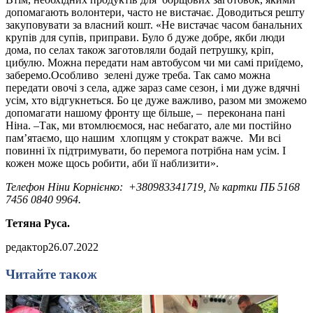
допомагають волонтери, часто не вистачає. Доводиться решту
закуповувати за власний кошт. «Не вистачає часом банальних
крупів для супів, приправи. Було б дуже добре, якби люди
дома, по селах також заготовляли бодай петрушку, кріп,
цибулю. Можна передати нам автобусом чи ми самі приїдемо,
заберемо.Особливо зелені дуже треба. Так само можна
передати овочі з села, адже зараз саме сезон, і ми дуже вдячні
усім, хто відгукнеться. Бо це дуже важливо, разом ми зможемо
допомагати нашому фронту ще більше, – переконана пані
Ніна. –Так, ми втомлюємося, нас небагато, але ми постійно
пам’ятаємо, що нашим хлопцям у стократ важче. Ми всі
повинні їх підтримувати, бо перемога потрібна нам усім. І
кожен може щось робити, аби її наблизити».
Телефон Ніни Корнієнко: +380983341719, № картки ПБ 5168
7456 0840 9964.
Тетяна Руса.
редактор
26.07.2022
Читайте також