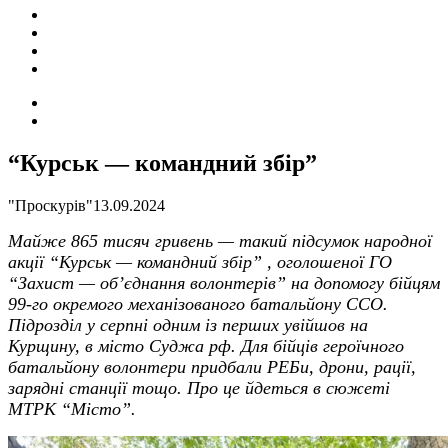
ПОДІЇ
СОЦІАЛЬНІ
FACEBOOK
КОНТАКТИ
Search
for
Switch
skin
“Курськ — командний збір”
"Проскурів"
13.09.2024
Майже 865 тисяч гривень — такий підсумок народної
акції “Курськ — командний збір
”
, оголошеної ГО
“Захист — об’єднання волонтерів” на допомогу бійцям
99-го окремого механізованого батальйону ССО.
Підрозділ у серпні одним
і
з перших увійшов на
Курщину, в місто Суджа
рф
. Для бійців героїчного
батальйону волонтери придбали РЕБи, дрони, рації,
зарядні станції
т
ощо
. Про це йдеться в сюжеті
МТРК “Місто”.