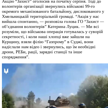
Акцію “Захист” оголосив на початку серпня. Тоді до
волонтерів організації звернулись військові 99-го
окремого механізованого батальйону, дислокованого у
Хмельницькій територіальній громаді. “Акція у нас
вийшла спонтанно,
—
розповіла голова ГО “Захист
—
об’єднання волонтерів” Катерина Луцик.
—
Ми всі
розуміли, що військова операція готувалась у суворій
секретності, і коли наші хлопці вже зайшли на
Курщину, взяли філію “Газпрому” в Суджі, вони
надіслали нам відео і звернулись, що їм необхідні
дрони, РЕБи, рації, зарядні станції та інше
спорядження”.