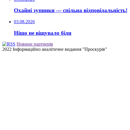
Охайні зупинки — спільна відповідальність!
03.08.2026
Ніщо не віщувало біди
Новини партнерів
2022 Інформаційно аналітичне видання "Проскурів"
Back
to
top
button