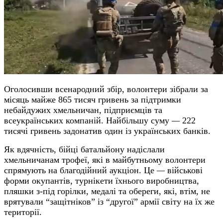
Оголосивши всенародний збір, волонтери зібрали за
місяць майже 865 тисяч гривень за підтримки
небайдужих хмельничан, підприємців та
всеукраїнських компаній. Найбільшу суму
—
222
тисячі гривень задонатив один із українських банків.
Як вдячність, бійці батальйону надіслали
хмельничанам трофеї, які в майбутньому волонтери
спрямують на благодійний аукціон. Це
—
військові
форми окупантів, турнікети їхнього виробництва,
пляшки з-під горілки, медалі та обереги, які, втім, не
врятували “защітніков” із “другої” армії світу на їх же
території.