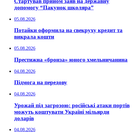
Стартував прийом заяв на державну
допомогу “Пакунок школяра”
05.08.2026
Потайки оформила на свекруху кредит та
викрала кошти
05.08.2026
Престижна «бронза» юного хмельничанина
04.08.2026
Підмога на передову
04.08.2026
Урожай під загрозою: російські атаки портів
можуть коштувати Україні мільярди
доларів
04.08.2026