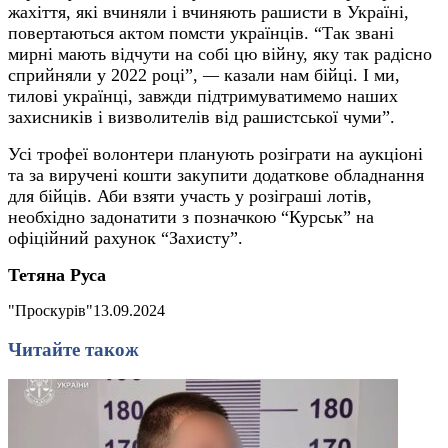
жахіття, які вчиняли і вчиняють рашисти в Україні,
повертаються актом помсти українців. “Так звані
мирні мають відчути на собі цю війну, яку так радісно
сприйняли у 2022 році”,
—
казали нам бійці. І ми,
тилові українці, завжди підтримуватимемо наших
захисників і визволителів від рашистської чуми”.
Усі трофеї волонтери планують розіграти на аукціоні
та за виручені кошти закупити додаткове обладнання
для бійців. Аби взяти участь у розіграші лотів,
необхідно задонатити з позначкою “Курськ” на
офіційний рахунок “Захисту”.
Тетяна Руса
"Проскурів"
13.09.2024
Читайте також