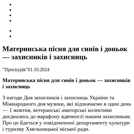
ПОДІЇ
СОЦІАЛЬНІ
FACEBOOK
КОНТАКТИ
Search
for
Switch
skin
Материнська пісня для синів і доньок
— захисників і захисниць
"Проскурів"
01.10.2024
Материнська пісня для синів і доньок — захисників
і захисниць
З нагоди Дня захисників і захисниць України та
Міжнародного дня музики, які відзначаємо в один день
— 1 жовтня, ветеранські аматорські колективи
доєднались до марафону вдячності нашим захисникам.
Про це йдеться у повідомленні департаменту культури
і
туризму Хмельницької міської ради.