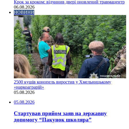
Крок за кроком: відчинив двері оновлений травмацентр
06.08.2026
НОВИНИ
2500 кущів конопель виростив у Хмельницькому
«наркоаграрій»
05.08.2026
05.08.2026
Стартував прийом заяв на державну
допомогу “Пакунок школяра”