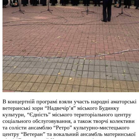
В концертній програмі взяли участь народні аматорські
ветеранські хори “Надвечір’я” міського Будинку
культури, “Єдність” міського територіального центру
соціального обслуговування, а також творчі колективи
та солісти ансамблю “Ретро” культурно-мистецького
центру “Ветеран” та вокальний ансамбль материнської