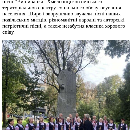
пісні “Вишиванка” Хмельницького міського
територіального центру соціального обслуговування
населення. Щиро і зворушливо звучали пісні наших
подільських митців, різноманітні народні та авторські
патріотичні пісні, а також незабутня класика хорового
співу.