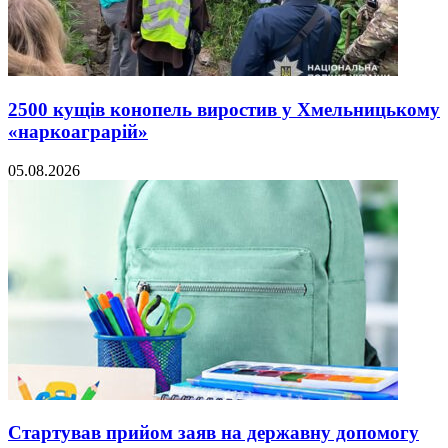
2500 кущів конопель виростив у Хмельницькому
«наркоаграрій»
05.08.2026
Стартував прийом заяв на державну допомогу