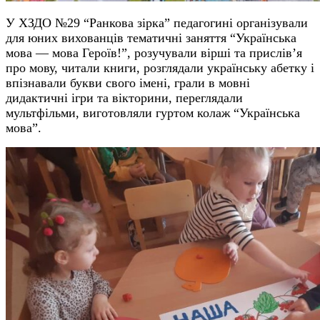
У ХЗДО №29 “Ранкова зірка” педагогині організували
для юних вихованців тематичні заняття “Українська
мова — мова Героїв!”, розучували вірші та прислів’я
про мову, читали книги, розглядали українську абетку і
впізнавали букви свого імені, грали в мовні
дидактичні ігри та вікторини, переглядали
мультфільми, виготовляли гуртом колаж “Українська
мова”.