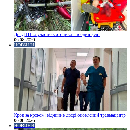
Дві ДТП за участю мотоциклів в один день
06.08.2026
НОВИНИ
Крок за кроком: відчинив двері оновлений травмацентр
06.08.2026
НОВИНИ