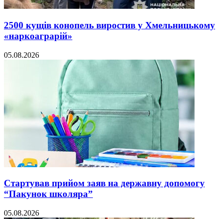
2500 кущів конопель виростив у Хмельницькому
«наркоаграрій»
05.08.2026
Стартував прийом заяв на державну допомогу
“Пакунок школяра”
05.08.2026