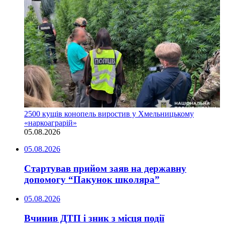
2500 кущів конопель виростив у Хмельницькому
«наркоаграрій»
05.08.2026
05.08.2026
Стартував прийом заяв на державну
допомогу “Пакунок школяра”
05.08.2026
Вчинив ДТП і зник з місця події