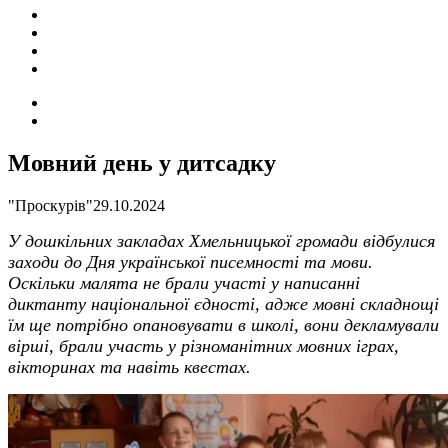
ПОДІЇ
СОЦІАЛЬНІ
FACEBOOK
КОНТАКТИ
Search
for
Switch
skin
Мовний день у дитсадку
"Проскурів"
29.10.2024
У дошкільних закладах Хмельницької громади відбулися
заходи до Дня української писемності та мови.
Оскільки малята не брали участі у написанні
диктанту національної єдності, адже мовні складнощі
їм ще потр
і
бно опановувати
в
школі, вони декламували
вірші, брали участь у різноманітних мовних іграх,
вікторинах та навіть квестах.