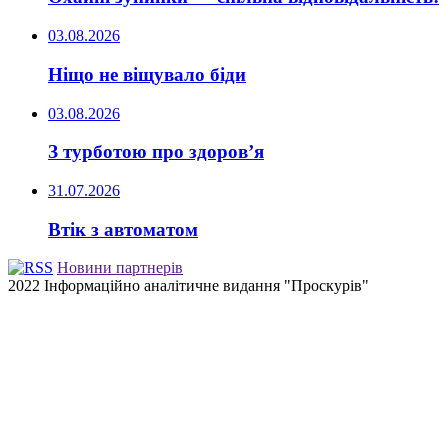
03.08.2026
Ніщо не віщувало біди
03.08.2026
З турботою про здоров’я
31.07.2026
Втік з автоматом
Новини партнерів
2022 Інформаційно аналітичне видання "Проскурів"
Back
to
top
button