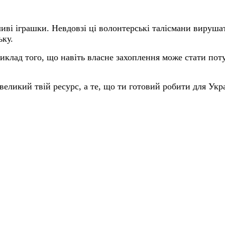
иві іграшки. Невдовзі ці волонтерські талісмани вируша
ьку.
риклад того, що навіть власне захоплення може стати по
 великий твій ресурс, а те, що ти готовий робити для Укр