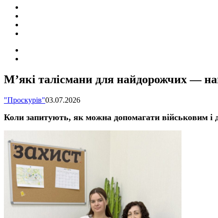
ПОДІЇ
СОЦІАЛЬНІ
FACEBOOK
КОНТАКТИ
Search
for
Switch
skin
М’які талісмани для найдорожчих — на
"Проскурів"
03.07.2026
Коли запитують, як можна допомагати військовим і д