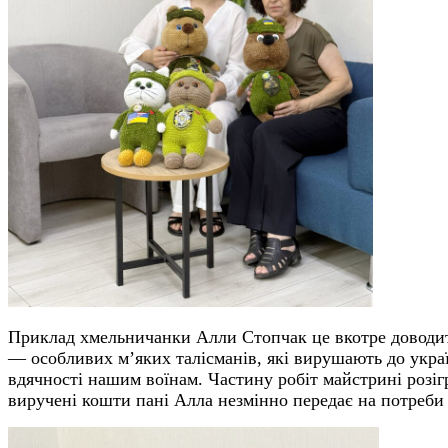
Приклад хмельничанки Алли Стопчак це вкотре доводит
— особливих м’яких талісманів, які вирушають до украї
вдячності нашим воїнам. Частину робіт майстрині розіг
виручені кошти пані Алла незмінно передає на потреби