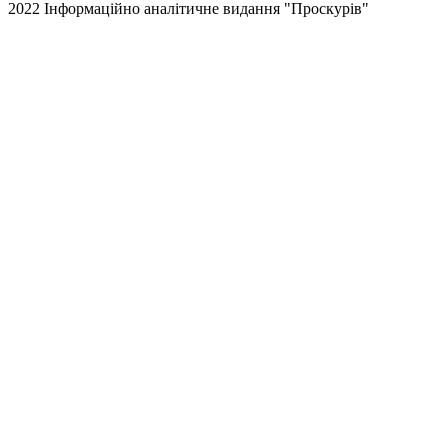
2022 Інформаційно аналітичне видання "Проскурів"
Back
to
top
button