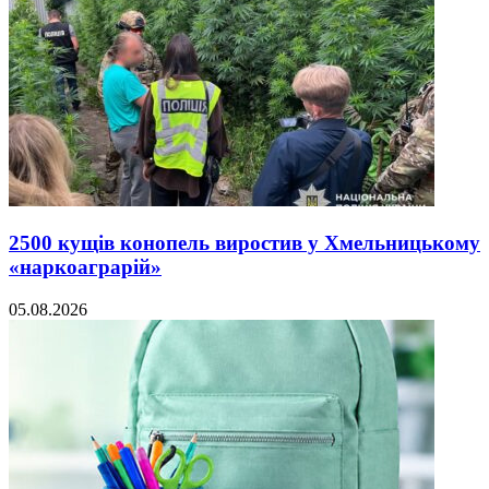
2500 кущів конопель виростив у Хмельницькому
«наркоаграрій»
05.08.2026