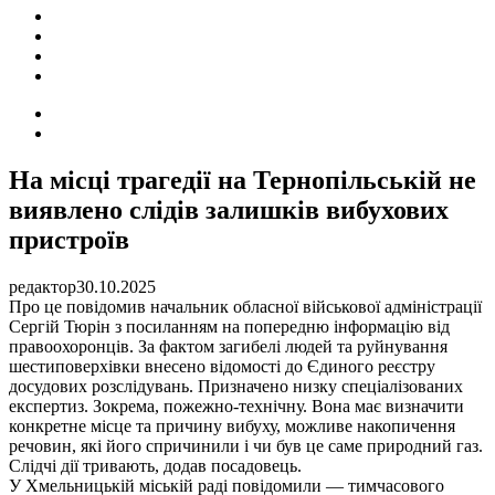
ПОДІЇ
СОЦІАЛЬНІ
FACEBOOK
КОНТАКТИ
Search
for
Switch
skin
На місці трагедії на Тернопільській не
виявлено слідів залишків вибухових
пристроїв
редактор
30.10.2025
Про це повідомив начальник обласної військової адміністрації
Сергій Тюрін з посиланням на попередню інформацію від
правоохоронців. За фактом загибелі людей та руйнування
шестиповерхівки внесено відомості до Єдиного реєстру
досудових розслідувань. Призначено низку спеціалізованих
експертиз. Зокрема, пожежно-технічну. Вона має визначити
конкретне місце та причину вибуху, можливе накопичення
речовин, які його спричинили і чи був це саме природний газ.
Слідчі дії тривають, додав посадовець.
У Хмельницькій міській раді повідомили — тимчасового