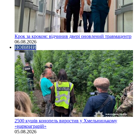
Крок за кроком: відчинив двері оновлений травмацентр
06.08.2026
НОВИНИ
2500 кущів конопель виростив у Хмельницькому
«наркоаграрій»
05.08.2026