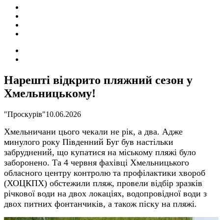
ПОДІЇ
СОЦІАЛЬНІ
FACEBOOK
КОНТАКТИ
Search
for
Switch
skin
Нарешті відкрито пляжний сезон у
Хмельницькому!
"Проскурів"
10.06.2026
Хмельничани цього чекали не рік, а два. Адже
минулого року Південний Буг був настільки
забруднений, що купатися на міському пляжі було
заборонено. Та 4 червня фахівці Хмельницького
обласного центру контролю та профілактики хвороб
(ХОЦКПХ) обстежили пляж, провели відбір зразків
річкової води на двох локаціях, водопровідної води з
двох питних фонтанчиків, а також піску на пляжі.