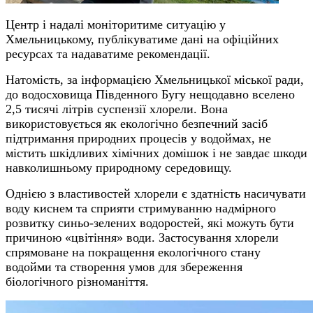
Центр
і надалі моніторити
ме
ситуацію у
Хмельницькому, публікуватиме дані на офіційних
ресурсах та надавати
ме
рекомендації.
Натомість, за інформацією Хмельницької міської ради,
до водосховища Південного Бугу нещодавно вселено
2,5 тисячі літрів суспензії хлорели. Вона
використовується як екологічно безпечний засіб
підтримання природних процесів у водоймах, не
містить шкідливих хімічних домішок і не завдає шкоди
навколишньому природному середовищу.
Однією з властивостей хлорели є здатність насичувати
воду киснем та сприяти стримуванню надмірного
розвитку синьо-зелених водоростей, які можуть бути
причиною «цвітіння» води. Застосування хлорели
спрямоване на покращення екологічного стану
водойми та створення умов для збереження
біологічного різноманіття.