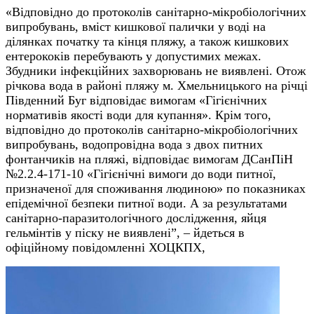
«Відповідно до протоколів санітарно-мікробіологічних
випробувань, вміст кишкової палички у воді на
ділянках початку та кінця пляжу, а також кишкових
ентерококів перебувають у допустимих межах.
Збудники інфекційних захворювань не виявлені. Отож
річкова вода в районі пляжу м. Хмельницького на річці
Південний Буг відповідає вимогам «Гігієнічних
нормативів якості води для купання». Крім того,
відповідно до протоколів санітарно-мікробіологічних
випробувань, водопровідна вода з двох питних
фонтанчиків на пляжі, відповідає вимогам ДСанПіН
№2.2.4-171-10 «Гігієнічні вимоги до води питної,
призначеної для споживання людиною» по показниках
епідемічної безпеки питної води. А за результатами
санітарно-паразитологічного дослідження, яйця
гельмінтів у піску не виявлені”, – йдеться в
офіційному повідомленні ХОЦКПХ,