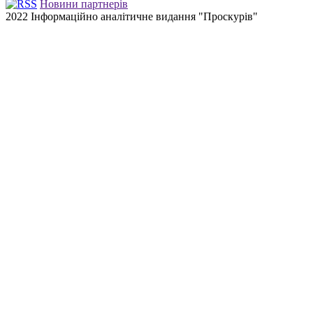
Новини партнерів
2022 Інформаційно аналітичне видання "Проскурів"
Back
to
top
button