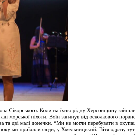
тора Сікорського. Коли на їхню рідну Херсонщину зайшли
гаді морської піхоти. Воїн загинув від осколкового пора
 та дві малі донечки. “Ми не могли перебувати в окупаці
оку ми приїхали сюди, у Хмельницький. Вітя одразу тут 