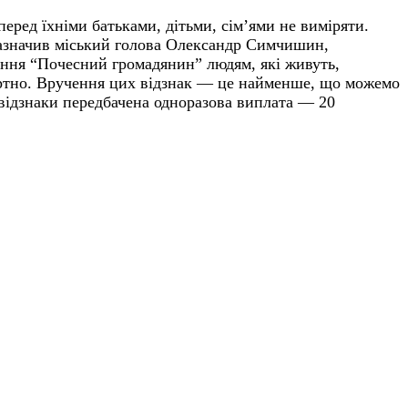
еред їхніми батьками, дітьми, сімʼями не виміряти.
 зазначив міський голова Олександр Симчишин,
ння “Почесний громадянин” людям, які живуть,
ертно. Вручення цих відзнак — це найменше, що можемо
о відзнаки передбачена одноразова виплата — 20