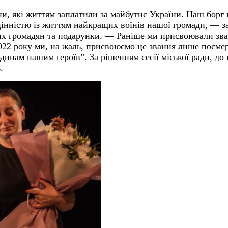
ни,
які
життям заплатили за майбутнє України. Наш борг п
а цінністю із життям найкращих воїнів нашої громади, —
их громадян та подарунки. —
Раніше ми присвоювали зва
2022 року ми, на жаль, присвоюємо це звання лише посм
одинам нашим героїв”. За рішенням сесії міської ради, д
.