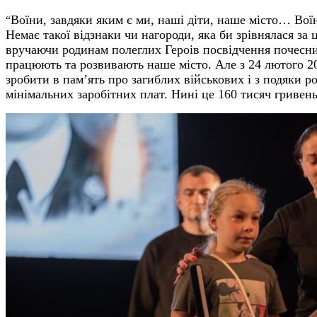
Воїни, завдяки яким є ми, наші діти, наше місто… Вої
“
Немає такої відзнаки чи нагороди, яка би зрівнялася з
вручаючи родинам полеглих Героів посвідчення почесн
працюють та розвивають наше місто. Але з 24 лютого 
зробити в пам’ять про загиблих військових і з подяки р
мінімальних заробітних плат. Нині це 160 тисяч гривень