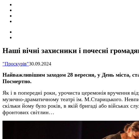
ПОДІЇ
СОЦІАЛЬНІ
FACEBOOK
КОНТАКТИ
Search
for
Switch
skin
Наші вічні захисники і почесні громад
"Проскурів"
30.09.2024
Найважливішим заходом 28 вересня, у День міста, с
Посмертно.
Як і в попередні роки, урочиста церемонія вручення ві
музично-драматичному театрі ім. М.Старицького. Невпи
скільки йому було років, в якій бригаді або військах с
фронтових світлин…