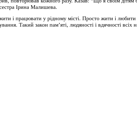
ив, повторював кожного разу. Казав: “Що я своїм дітям б
а сестра Ірина Малишева.
 жити і працювати у рідному місті. Просто жити і любити 
вання. Такий закон пам’яті, людяності і вдячності всіх н