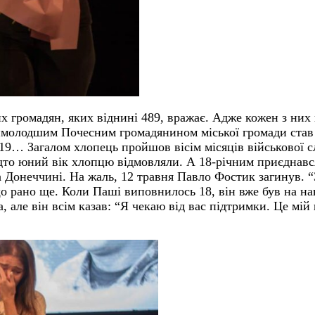
х громадян, яких віднині 489, вражає. Адже кожен з них в
Наймолодшим Почесним громадянином міської громади став
б 19… Загалом хлопець пройшов вісім місяців військово
надто юний вік хлопцю відмовляли. А 18-річним приєднавс
 Донеччині. На жаль, 12 травня Павло Фостик загинув. “
 що рано ще. Коли Паші виповнилось 18, він вже був на н
 але він всім казав: “Я чекаю від вас підтримки. Це мій