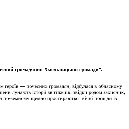
очесний громадянин Хмельницької громади”.
рам героїв — почесних громадян, відбулася в обласному
 сцени
лунають історії звитяжців: звідки родом захисник,
зал по-земному щемно простираються вічні погляди із