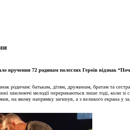
яни
тало вручення 72 родинам полеглих Героїв відзнак “П
дзнак родичам: батькам, дітям, дружинам, братам та сест
нні хвилюючі мелодії перериваються лише тоді, коли зі
лужив, на якому напрямку загинув, а з великого екрана у 