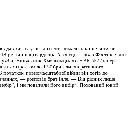
іддав життя у розквіті літ, чимало так і не встигли
 18-річний нацгвардієць, “азовець” Павло Фостик, який
ї служби. Випускник Хмельницького НВК №2 (тепер
я за контрактом до 12-ї бригади оперативного
З початком повномасштабної війни він хотів до
авчаннях, — розповів брат Ілля. — Від рідних лише
 вибір”, і ми поважали його вибір”. Похований юний