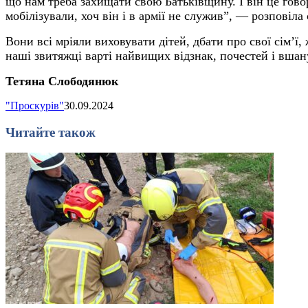
що нам треба захищати свою Батьківщину. І він це говор
мобілізували, хоч він і в армії не служив”, — розповіл
Вони всі мріяли виховувати дітей, дбати про свої сім’ї,
наші звитяжці варті найвищих відзнак, почестей і вшану
Тетяна Слободянюк
"Проскурів"
30.09.2024
Читайте також