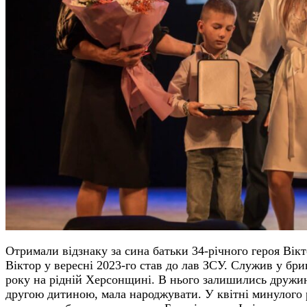
Отримали відзнаку за сина батьки 34-річного героя Вік
Віктор у вересні 2023-го став до лав ЗСУ. Служив у бри
року на рідній Херсонщині. В нього залишились дружина
другою дитиною, мала народжувати. У квітні минулого р