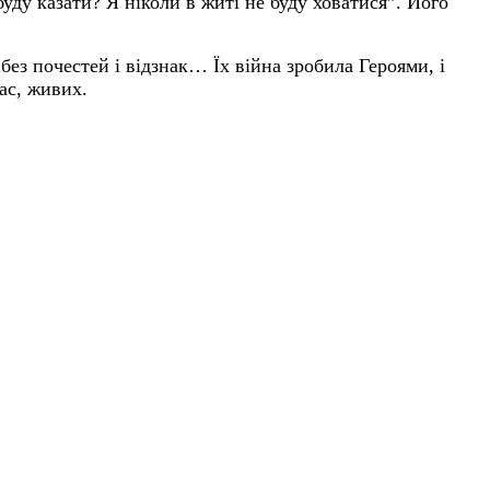
уду казати? Я ніколи в житі не буду ховатися”. Його
без почестей і відзнак… Їх війна зробила Героями, і
ас, живих.