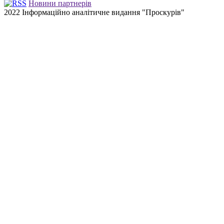
Новини партнерів
2022 Інформаційно аналітичне видання "Проскурів"
Back
to
top
button