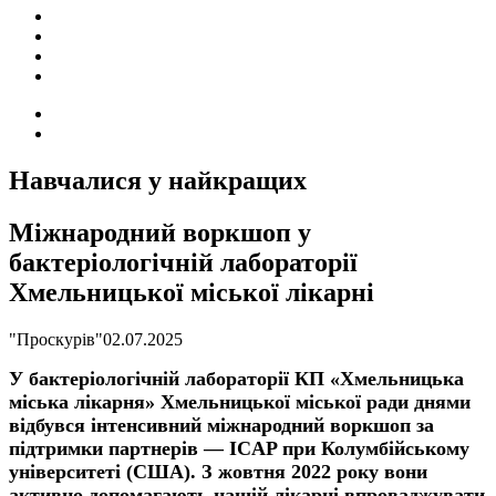
ПОДІЇ
СОЦІАЛЬНІ
FACEBOOK
КОНТАКТИ
Search
for
Switch
skin
Навчалися у найкращих
Міжнародний воркшоп у
бактеріологічній лабораторії
Хмельницької міської лікарні
"Проскурів"
02.07.2025
У бактеріологічній лабораторії КП «Хмельницька
міська лікарня» Хмельницької міської ради днями
відбувся інтенсивний міжнародний воркшоп за
підтримки партнерів — ICAP при Колумбійському
університеті (США). З жовтня 2022 року вони
активно допомагають нашій лікарні впроваджувати