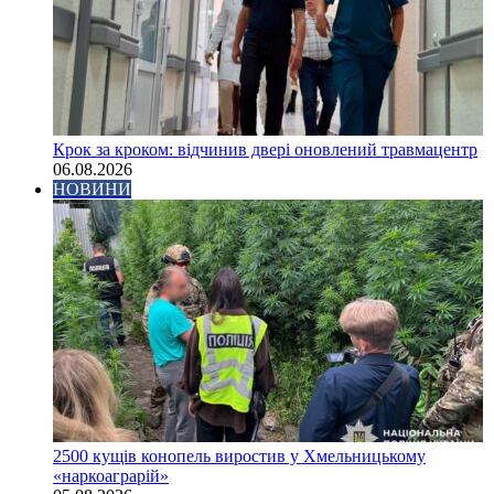
Крок за кроком: відчинив двері оновлений травмацентр
06.08.2026
НОВИНИ
2500 кущів конопель виростив у Хмельницькому
«наркоаграрій»