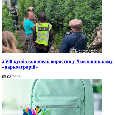
2500 кущів конопель виростив у Хмельницькому
«наркоаграрій»
05.08.2026