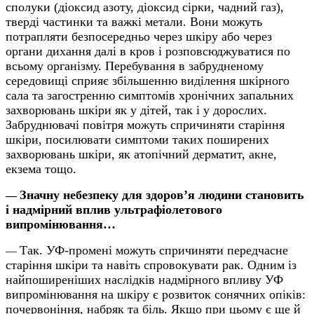
сполуки (діоксид азоту, діоксид сірки, чадний газ),
тверді частинки та важкі метали. Вони можуть
потрапляти безпосередньо через шкіру або через
органи дихання далі в кров і розповсюджуватися по
всьому організму. Перебування в забрудненому
середовищі сприяє збільшенню виділення шкірного
сала та загостренню симптомів хронічних запальних
захворювань шкіри як у дітей, так і у дорослих.
Забруднювачі повітря можуть спричиняти старіння
шкіри, посилювати симптоми таких поширених
захворювань шкіри, як атопічний дерматит, акне,
екзема тощо.
Значну небезпеку для здоров’я людини становить
—
і надмірний вплив ультрафіолетового
випромінювання…
Так. УФ-промені можуть спричиняти передчасне
—
старіння шкіри та навіть спровокувати рак. Одним із
найпоширеніших наслідків надмірного впливу УФ
випромінювання на шкіру є розвиток сонячних опіків:
почервоніння, набряк та біль. Якщо при цьому є ще й