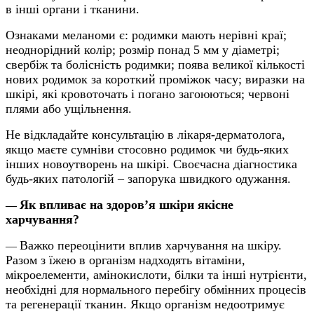
в інші органи і тканини.
Ознаками меланоми є: родимки мають нерівні краї;
неоднорідний колір; розмір понад 5 мм у діаметрі;
свербіж та болісність родимки; поява великої кількості
нових родимок за короткий проміжок часу; виразки на
шкірі, які кровоточать і погано загоюються; червоні
плями або ущільнення.
Не відкладайте консультацію в лікаря-дерматолога,
якщо маєте сумніви стосовно родимок чи будь-яких
інших новоутворень на шкірі. Своєчасна діагностика
будь-яких патологій – запорука швидкого одужання.
Як впливає на здоров’я шкіри якісне
—
харчування?
Важко переоцінити вплив харчування на шкіру.
—
Разом з їжею в організм надходять вітаміни,
мікроелементи, амінокислоти, білки та інші нутрієнти,
необхідні для нормального перебігу обмінних процесів
та регенерації тканин. Якщо організм недоотримує