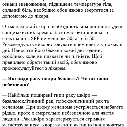
ознаки
зневоднення, підвищена температура тіла,
сильний біль, необхідно обов’язково звертатися за
допомогою до лікаря.
Отож п
ам’ятайте про необхідність використання удень
сонцезахисних кремів. Засіб має бути широкого
спектра дії з SPF не менш як 30, а то й 50.
Рекомендують використовувати крем навіть у похмурі
дні. Наносити його бажано кожні дві години,
особливо, коли ви плаваєте чи пітнієте. Щоб
правильно обрати такий засіб, обов’язково
проконсультуйтеся з лікарем.
Які види раку шкіри бувають? Чи всі вони
—
небезпечні?
Найбільш поширені типи раку шкіри —
—
базальноклітинний рак, плоскоклітинний рак та
меланома. При цьому меланома зустрічається набагато
рідше, проте є смертельно небезпечною для життя
людини. Рак шкіри характеризується стрімким
метастазуванням, хворі клітини активно поширюються