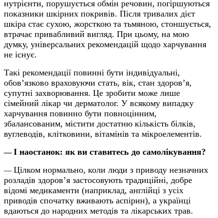
нутрієнти, порушується обмін речовин, погіршуються
показники шкірних покривів. Після тривалих дієт
шкіра стає сухою, жорсткою та тьмяною, стоншується,
втрачає привабливий вигляд. При цьому, на мою
думку, універсальних рекомендацій щодо харчування
не існує.
Такі рекомендації повинні бути індивідуальні,
обов’язково враховуючи стать, вік, стан здоров’я,
супутні захворювання. Це зробити може лише
сімейний лікар чи дерматолог.
У всякому випадку
харчування повинно бути повноцінним,
збалансованим, містити достатню кількість білків,
вуглеводів, клітковини, вітамінів та мікроелементів.
І наостанок: як ви ставитесь до самолікування?
—
Цілком нормально, коли люди з приводу незначних
—
розладів здоров’я застосовують традиційні, добре
відомі медикаменти (наприклад, англійці з усіх
приводів спочатку вживають аспірин), а українці
вдаються до народних методів та лікарських трав.