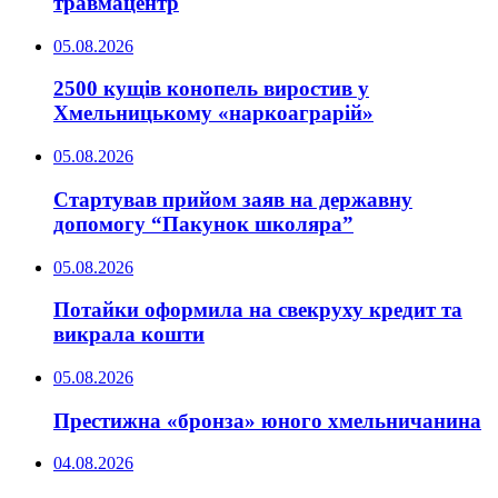
травмацентр
05.08.2026
2500 кущів конопель виростив у
Хмельницькому «наркоаграрій»
05.08.2026
Стартував прийом заяв на державну
допомогу “Пакунок школяра”
05.08.2026
Потайки оформила на свекруху кредит та
викрала кошти
05.08.2026
Престижна «бронза» юного хмельничанина
04.08.2026