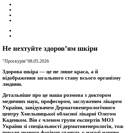
ПОДІЇ
СОЦІАЛЬНІ
FACEBOOK
КОНТАКТИ
Search
for
Switch
skin
Не нехтуйте здоров’ям шкіри
"Проскурів"
08.05.2026
Здорова шкіра — це не лише краса, а й
відображення загального стану всього організму
людини.
Детальніше про це наша розмова з доктором
медичних наук, професором, заслуженим лікарем
України, завідувачем Дерматовенерологічного
центру Хмельницької обласної лікарні Олегом
Каденком. Він є членом групи експертів МОЗ
України зі спеціальності дерматовенерологія, тож
поради знаного фахівця стануть у нагоді нашим