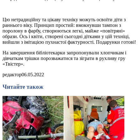
Цю нетрадиційну та цікаву техніку можуть освоїти діти з
раннього віку. Принцип простий: вмокнувши тампон з
поролону в фарбу, створюються легкі, майже «повітряні»
образи. Ось і квіти, створені сьогодні дітками у цій техніці,
вийшли з імітацією пухнастої фактурності. Подарунки готові!
На завершення бібліотекарки запропонували хлопчикам і
дівчаткам трішки порозважатися та зіграти в рухливу гру
«Твістер».
редактор
06.05.2022
Читайте також