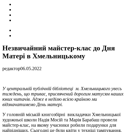
ПОДІЇ
СОЦІАЛЬНІ
FACEBOOK
КОНТАКТИ
Search
for
Switch
skin
Незвичайний майстер-клас до Дня
Матері в Хмельницькому
редактор
06.05.2022
У центральній публічній бібліотеці м. Хмельницького увесь
тиждень, що триває, присвячений дорогим матусям наших
юних читачів. Адже в неділю всією країною ми
відзначатимемо День матері.
У головній міській книгозбірні викладачки Хмельницької
художньої школи Надія Мосій та Марія Барабаш провели
майстер-клас, на якому учасники робили подарунки для
найрідніших. Сьогодні це були квіти у техніці тампування.