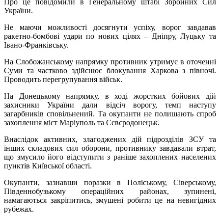
Про це повідомили в Генеральному штабі Збройних Сил
України.
Не маючи можливості досягнути успіху, ворог завдавав
ракетно-бомбові удари по нових цілях – Дніпру, Луцьку та
Івано-Франківську.
На Слобожанському напрямку противник утримує в оточенні
Суми та частково здійснює блокування Харкова з півночі.
Проводить перегрупування військ.
На Донецькому напрямку, в ході жорстких бойових дій
захисники України дали відсіч ворогу, темп наступу
загарбників сповільнений. Та окупанти не полишають спроб
захоплення міст Маріуполь та Сєвєродонецьк.
Внаслідок активних, злагоджених дій підрозділів ЗСУ та
інших складових сил оборони, противнику завдавали втрат,
що змусило його відступити з раніше захоплених населених
пунктів Київської області.
Окупанти, зазнавши поразки в Поліському, Сіверському,
Південнобузькому операційних районах, зупинені,
намагаються закріпитись, змушені робити це на невигідних
рубежах.