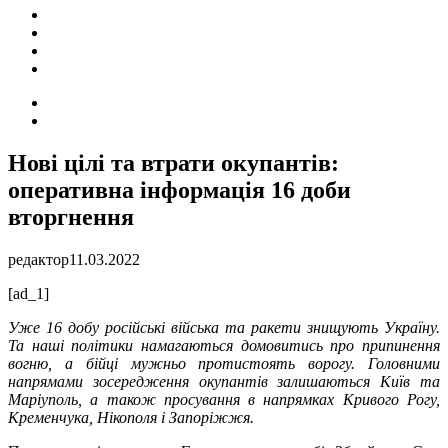
ПОДІЇ
СОЦІАЛЬНІ
FACEBOOK
КОНТАКТИ
Search
for
Switch
skin
Нові цілі та втрати окупантів:
оперативна інформація 16 доби
вторгнення
редактор
11.03.2022
[ad_1]
Уже 16 добу російські війська та ракети знищують Україну.
Та наші політики намагаються домовитись про припинення
вогню, а бійці мужньо протистоять ворогу. Головними
напрямами зосередження окупантів залишаються Київ та
Маріуполь, а також просування в напрямках Кривого Рогу,
Кременчука, Нікополя і Запоріжжя.