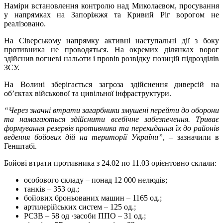
Наміри встановлення контролю над Миколаєвом, просування
у напрямках на Запоріжжя та Кривий Ріг ворогом не
реалізовано.
На Сіверському напрямку активні наступальні дії з боку
противника не проводяться. На окремих ділянках ворог
здійснив вогневі нальоти і провів розвідку позицій підрозділів
ЗСУ.
На Волині зберігається загроза здійснення диверсій на
об’єктах військової та цивільної інфраструктури.
“Через значні втрати загарбники змушені перейти до оборони
та намагаються здійснити всебічне забезпечення. Триває
формування резервів противника та перекидання їх до районів
ведення бойових дій на території України”
, – зазначили в
Генштабі.
Бойові втрати противника з 24.02 по 11.03 орієнтовно склали:
особового складу – понад 12 000 нелюдів;
танків ‒ 353 од.;
бойових броньованих машин ‒ 1165 од.;
артилерійських систем – 125 од.;
РСЗВ – 58 од ·засоби ППО – 31 од.;