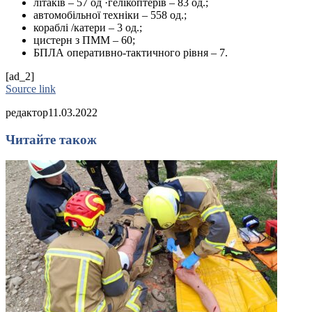
літаків – 57 од ·гелікоптерів – 83 од.;
автомобільної техніки – 558 од.;
кораблі /катери – 3 од.;
цистерн з ПММ – 60;
БПЛА оперативно-тактичного рівня – 7.
[ad_2]
Source link
редактор
11.03.2022
Читайте також