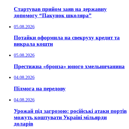
Стартував прийом заяв на державну
допомогу “Пакунок школяра”
05.08.2026
Потайки оформила на свекруху кредит та
викрала кошти
05.08.2026
Престижна «бронза» юного хмельничанина
04.08.2026
Підмога на передову
04.08.2026
Урожай під загрозою: російські атаки портів
можуть коштувати Україні мільярди
доларів