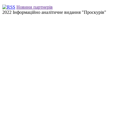
Новини партнерів
2022 Інформаційно аналітичне видання "Проскурів"
Back
to
top
button