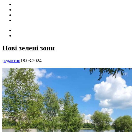
ПОДІЇ
СОЦІАЛЬНІ
FACEBOOK
КОНТАКТИ
Search
for
Switch
skin
Нові зелені зони
редактор
18.03.2024