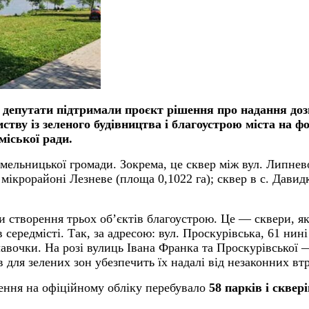
ди депутати підтримали проєкт рішення про надання до
тву із зеленого будівництва і благоустрою міста на ф
міської ради.
мельницької громади. Зокрема, це сквер між вул. Липнево
мікрорайоні Лезневе (площа 0,1022 га); сквер в с. Давидкі
и створення трьох об
’
єктів благоустрою. Це — сквери, як
середмісті. Так, за адресою: вул. Проскурівська, 61 нин
 лавочки. На розі вулиць Івана Франка та Проскурівської
 для зелених зон убезпечить їх надалі від незаконних вт
ення на офіційному обліку перебувало
58 парків і сквер