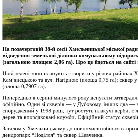
На позачерговій 38-й сесії Хмельницької міської ра
відведення земельної ділянки комунальному підприємс
(загальною площею 2,06 га). Про це йдеться на сайті 
Нові зелені зони планують створити у різних районах Х
Кам’янецькою та вул. Нагірною (площа 0,75 га); сквер у 
(площа 0,7907 га).
Попередньо в серпні минулого року депутати затвердил
офіційно. Один зі скверів — у Дубовому, інших два — в 
споруджений у 1998 році, тут ростуть плакучі верби, є
дерев та впорядковані клумби. Офіційний статус скверів
Загалом у Хмельницькому до повномасштабного вторгн
дендропарк “Поділля” та сквер Шевченка.