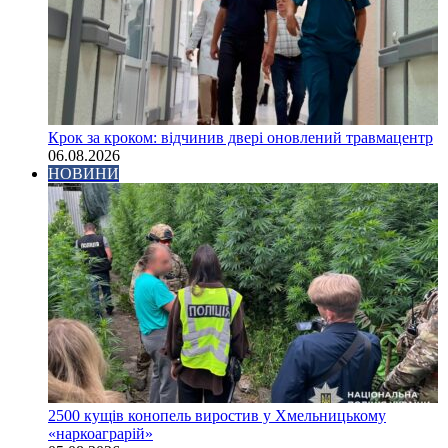
Крок за кроком: відчинив двері оновлений травмацентр
06.08.2026
НОВИНИ
2500 кущів конопель виростив у Хмельницькому
«наркоаграрій»