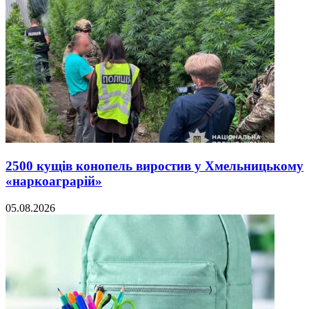
2500 кущів конопель виростив у Хмельницькому
«наркоаграрій»
05.08.2026