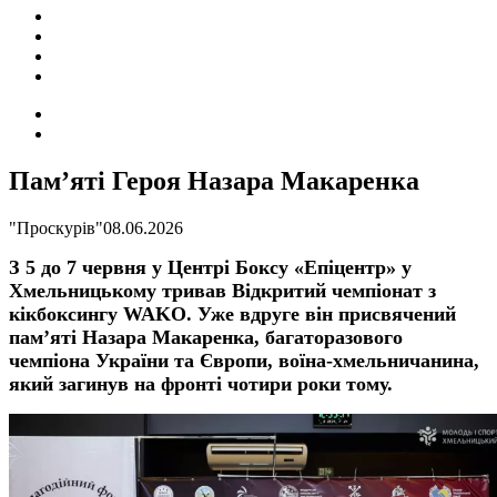
ПОДІЇ
СОЦІАЛЬНІ
FACEBOOK
КОНТАКТИ
Search
for
Switch
skin
Пам’яті Героя Назара Макаренка
"Проскурів"
08.06.2026
З 5 до 7 червня у Центрі Боксу «Епіцентр» у
Хмельницькому тривав Відкритий чемпіонат з
кікбоксингу WAKO. Уже вдруге він присвячений
пам’яті Назара Макаренка, багаторазового
чемпіона України та Європи, воїна-хмельничанина,
який загинув на фронті чотири роки тому.