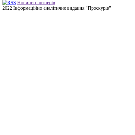
Новини партнерів
2022 Інформаційно аналітичне видання "Проскурів"
Back
to
top
button