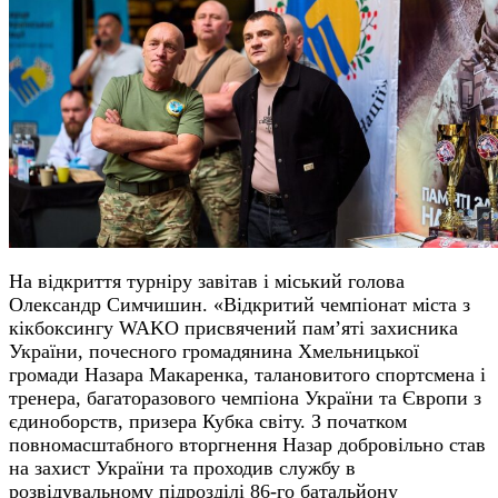
На відкриття турніру завітав і міський голова
Олександр Симчишин. «Відкритий чемпіонат міста з
кікбоксингу WAKO присвячений пам’яті захисника
України, почесного громадянина Хмельницької
громади Назара Макаренка, талановитого спортсмена і
тренера, багаторазового чемпіона України та Європи з
єдиноборств, призера Кубка світу. З початком
повномасштабного вторгнення Назар добровільно став
на захист України та проходив службу в
розвідувальному підрозділі 86-го батальйону