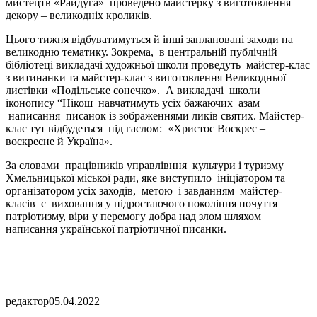
мистецтв «Райдуга» проведено майстерку з виготовлення
декору – великодніх кроликів.
Цього тижня відбуватимуться й інші заплановані заходи на
великодню тематику. Зокрема, в центральній публічній
бібліотеці викладачі художньої школи проведуть майстер-клас
з витинанки та майстер-клас з виготовлення Великодньої
листівки «Подільське сонечко». А викладачі школи
іконопису “Нікош навчатимуть усіх бажаючих азам
написання писанок із зображеннями ликів святих. Майстер-
клас тут відбудеться під гаслом: «Христос Воскрес –
воскресне й Україна».
За словами працівників управлівння культури і туризму
Хмельницької міської ради, яке виступило ініціатором та
організатором усіх заходів, метою і завданням майстер-
класів є виховання у підростаючого покоління почуття
патріотизму, віри у перемогу добра над злом шляхом
написання української патріотичної писанки.
редактор
05.04.2022