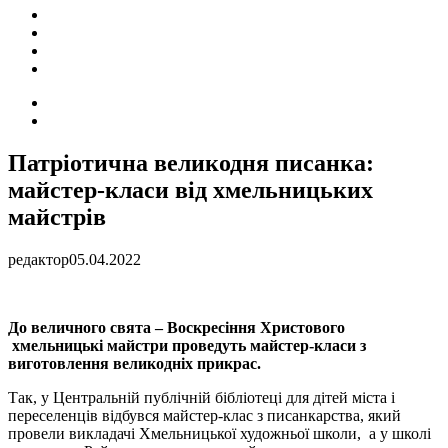
ПОДІЇ
СОЦІАЛЬНІ
FACEBOOK
КОНТАКТИ
Search
for
Switch
skin
Патріотична великодня писанка:
майстер-класи від хмельницьких
майстрів
редактор
05.04.2022
До величного свята – Воскресіння Христового
хмельницькі майстри проведуть майстер-класи з
виготовлення великодніх прикрас.
Так, у Центральній публічній бібліотеці для дітей міста і
переселенців відбувся майстер-клас з писанкарства, який
провели викладачі Хмельницької художньої школи, а у школі