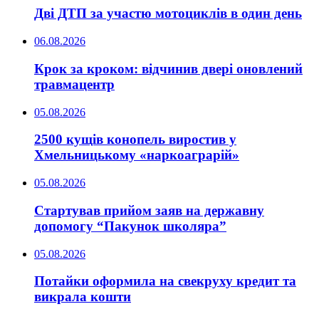
Дві ДТП за участю мотоциклів в один день
06.08.2026
Крок за кроком: відчинив двері оновлений
травмацентр
05.08.2026
2500 кущів конопель виростив у
Хмельницькому «наркоаграрій»
05.08.2026
Стартував прийом заяв на державну
допомогу “Пакунок школяра”
05.08.2026
Потайки оформила на свекруху кредит та
викрала кошти