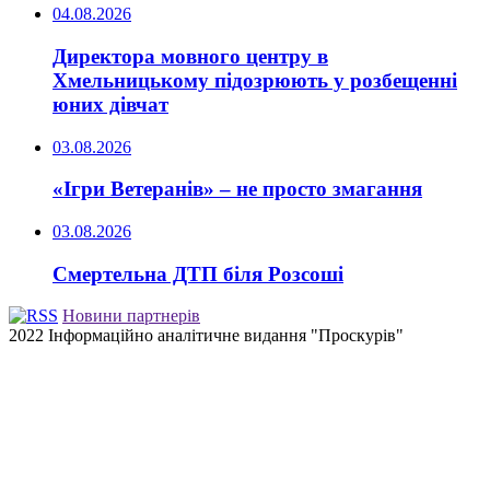
04.08.2026
Директора мовного центру в
Хмельницькому підозрюють у розбещенні
юних дівчат
03.08.2026
«Ігри Ветеранів» – не просто змагання
03.08.2026
Смертельна ДТП біля Розсоші
Новини партнерів
2022 Інформаційно аналітичне видання "Проскурів"
Back
to
top
button