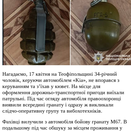
Нагадаємо, 17 квітня на Теофіпольщині 34-річний
чоловік, керуючи автомобілем «Kia», не впорався з
керуванням та з’їхав у кювет. На місце для
оформлення дорожньо-транспортної пригоди виїхали
патрульні. Під час огляду автомобіля правоохоронці
виявили всередині гранату і одразу ж викликали
слідчо-оперативну групу та вибохотехніків.
Фахівці вилучили з автомобіля бойову гранату М67. В
подальшому під час обшуку за місцем проживання у