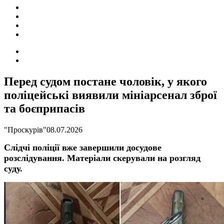
ПОДІЇ
СОЦІАЛЬНІ
FACEBOOK
КОНТАКТИ
Search
for
Switch
skin
Перед судом постане чоловік, у якого
поліцейські виявили мініарсенал зброї
та боєприпасів
"Проскурів"
08.07.2026
Слідчі поліції вже завершили досудове
розслідування. Матеріали скерували на розгляд
суду.