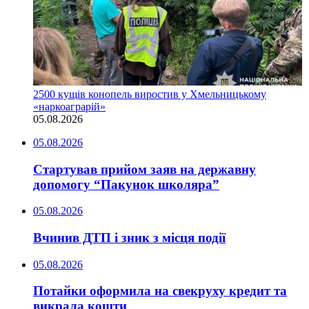
2500 кущів конопель виростив у Хмельницькому
«наркоаграрій»
05.08.2026
05.08.2026
Стартував прийом заяв на державну
допомогу “Пакунок школяра”
05.08.2026
Вчинив ДТП і зник з місця події
05.08.2026
Потайки оформила на свекруху кредит та
викрала кошти