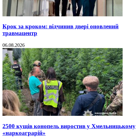
Крок за кроком: відчинив двері оновлений
травмацентр
06.08.2026
2500 кущів конопель виростив у Хмельницькому
«наркоаграрій»