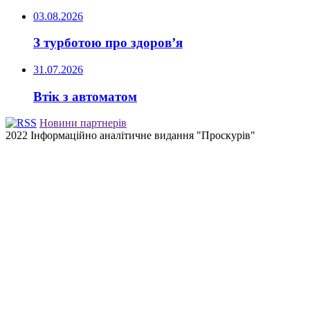
03.08.2026
З турботою про здоров’я
31.07.2026
Втік з автоматом
Новини партнерів
2022 Інформаційно аналітичне видання "Проскурів"
Back
to
top
button