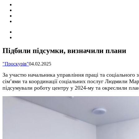
ПОДІЇ
СОЦІАЛЬНІ
FACEBOOK
КОНТАКТИ
Search
for
Switch
skin
Підбили підсумки, визначили плани
"Проскурів"
04.02.2025
За
участ
ю
начальника управління праці та соціального 
сім’ями та координації соціальних послуг Людмили Ма
підсумували роботу центру у 2024-му та окреслили план