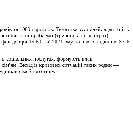
оків та 1080 дорослих. Тематика зустрічей: адаптація у
оособистісні проблеми (тривога, апатія, страх),
ефон довіри 15-50”. У 2024-ому на нього надійшло 3315
и в соціальних послугах, формують план
 сім’ям. Вихід із кризових ситуацій таких родин —
удинків сімейного типу.