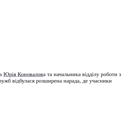
ка
Юрі
я
Коновалов
а
та начальника відділу роботи з
лужб відбулася розширена нарада, де учасники