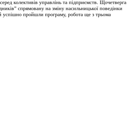
серед колективів управлінь та
підприємств. Щочетверга
дників” спрямовану на зміну насильницької поведінки
й успішно пройшли програму, робота ще з трьома