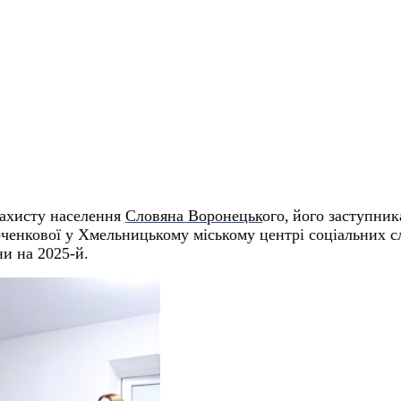
захисту населення
Словян
а
Воронецьк
ого,
його
заступни
рченкової
у Хмельницькому міському центрі соціальних с
и на 2025-й.