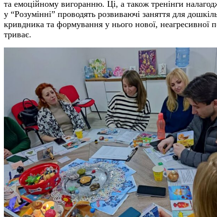
та емоційному вигоранню. Ці, а також тренінги налагод
у “Розумінні” проводять розвиваючі
заняття для дошкіл
кривдника та формування у нього нової, неагресивної 
триває.