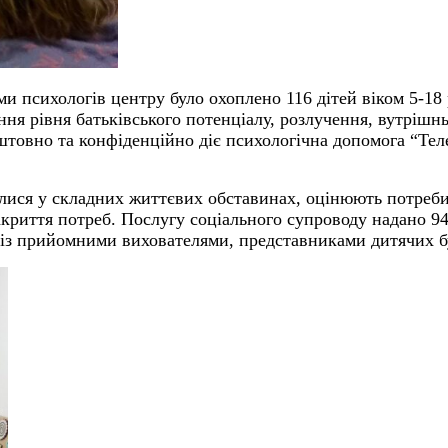
 психологів центру було охоплено 116 дітей віком 5-18 р
ння рівня батьківського потенціалу, розлучення, вутрішнь
штовно та конфіденційно діє психологічна допомога “Тел
нилися у складних життєвих обставинах, оцінюють потреб
криття потреб. Послугу соціального супроводу надано 94
у із прийомними вихователями, представниками дитячих б