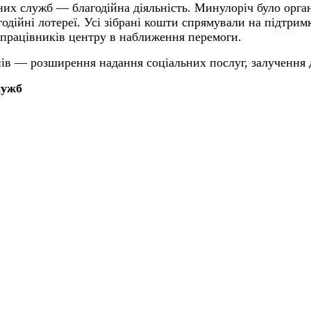
ьних
служб — благодійна діяльність. Минулоріч було орган
одійні лотереї. Усі зібрані кошти спрямували на підтри
 працівників центру в наближення перемоги.
ів — розширення надання соціальних послуг, залучення д
лужб