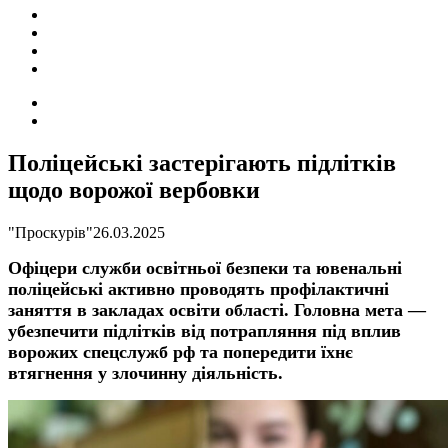
ПОДІЇ
СОЦІАЛЬНІ
FACEBOOK
КОНТАКТИ
Search
for
Switch
skin
Поліцейські застерігають підлітків
щодо ворожої вербовки
"Проскурів"
26.03.2025
Офіцери служби освітньої безпеки та ювенальні
поліцейські активно проводять профілактичні
заняття в закладах освіти області. Головна мета —
убезпечити підлітків від потрапляння під вплив
ворожих спецслужб рф та попередити їхнє
втягнення у злочинну діяльність.