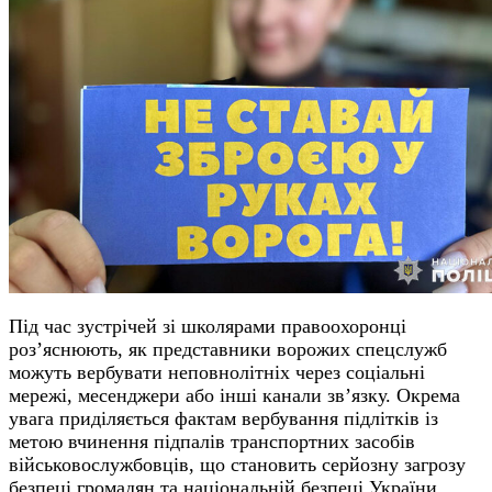
Під час зустрічей зі школярами правоохоронці
роз’яснюють, як представники ворожих спецслужб
можуть вербувати неповнолітніх через соціальні
мережі, месенджери або інші канали зв’язку. Окрема
увага приділяється фактам вербування підлітків із
метою вчинення підпалів транспортних засобів
військовослужбовців, що становить серйозну загрозу
безпеці громадян та національній безпеці України.