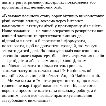
діяти у разі отримання підозрілих повідомлень або
пропозицій від незнайомих осіб.
«В умовах воєнного стану ворог активно використовує
різні методи впливу, зокрема через Інтернет,
намагаючись втягнути дітей у протиправну діяльність.
Наше завдання — не лише оперативно розкривати вже
вчинені злочини та притягувати винних до
відповідальності, а й своєчасно інформувати,
пояснювати, щоб не допустити трагедій, які можуть
зламати дитячі долі. Як показує аналіз вже вчинених
злочинів такого характеру, більшість затриманих паліїв
— це підлітки або зовсім молоді хлопці, яким
пообіцяли заплатити кілька сотень гривень, —
зазначає заступник начальника ГУ Національної
поліції в Хмельницькій області Андрій Чайковський.
— Ми маємо дати їм чітке розуміння того, що кілька
гривень не варті зруйнованого життя. Більше того,
ворог не просто не платить за виконану роботу, а й
останнім часом все частіше практикує знищення
завербованих виконавців».