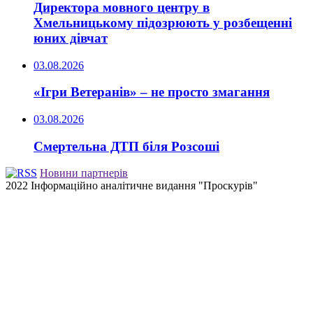
Директора мовного центру в
Хмельницькому підозрюють у розбещенні
юних дівчат
03.08.2026
«Ігри Ветеранів» – не просто змагання
03.08.2026
Смертельна ДТП біля Розсоші
Новини партнерів
2022 Інформаційно аналітичне видання "Проскурів"
Back
to
top
button