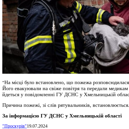
На місці було встановлено, що пожежа розповсюдилася 
“
Його евакуювали на свіже повітря та передали медикам 
йдеться у повідомленні ГУ ДСНС у Хмельницькій облас
Причина пожежі, зі слів рятувальників, встановлюється
За інформацією ГУ ДСНС у Хмельницькій області
"Проскурів"
19.07.2024