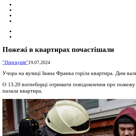
ПОДІЇ
СОЦІАЛЬНІ
FACEBOOK
КОНТАКТИ
Search
for
Switch
skin
Пожежі в квартирах почастішали
"Проскурів"
19.07.2024
Учора на вулиці Івана Франка горіла квартира. Дим вали
О 13.20 вогнеборці отримати повідомлення про пожежу 
палала квартира.