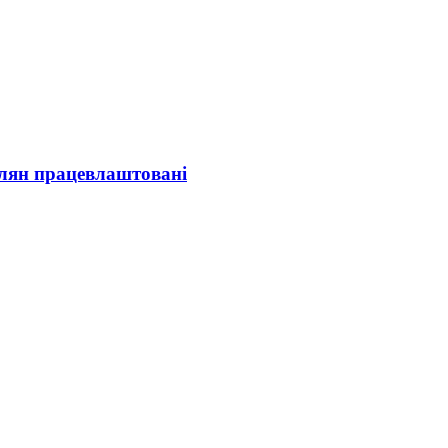
олян працевлаштовані