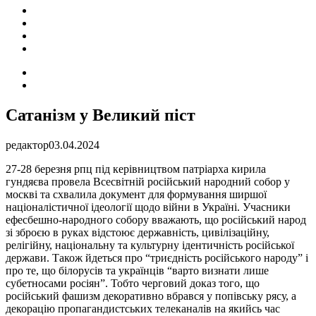
ПОДІЇ
СОЦІАЛЬНІ
FACEBOOK
КОНТАКТИ
Search
for
Switch
skin
Сатанізм у Великий піст
редактор
03.04.2024
27-28 березня рпц під керівництвом патріарха кирила
гундяєва провела Всесвітній російський народний собор у
москві та схвалила документ для формування ширшої
націоналістичної ідеології щодо війни в Україні. Учасники
ефесбешно-народного собору вважають, що російський народ
зі зброєю в руках відстоює державність, цивілізаційну,
релігійну, національну та культурну ідентичність російської
держави. Також йдеться про “триєдність російського народу” і
про те, що білорусів та українців “варто визнати лише
субетносами росіян”. Тобто черговий доказ того, що
російський фашизм декоративно вбрався у попівську рясу, а
декорацію пропагандистських телеканалів на якийсь час