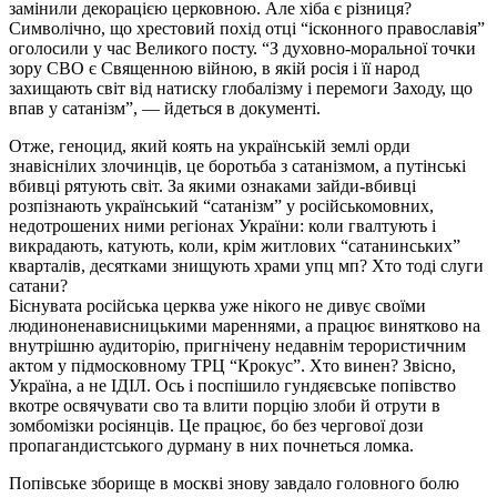
замінили декорацією церковною. Але хіба є різниця?
Символічно, що хрестовий похід отці “ісконного православія”
оголосили у час Великого посту. “З духовно-моральної точки
зору СВО є Священною війною, в якій росія і її народ
захищають світ від натиску глобалізму і перемоги Заходу, що
впав у сатанізм”, — йдеться в документі.
Отже, геноцид, який коять на українській землі орди
знавіснілих злочинців, це боротьба з сатанізмом, а путінські
вбивці рятують світ. За якими ознаками зайди-вбивці
розпізнають український “сатанізм” у російськомовних,
недотрошених ними регіонах України: коли гвалтують і
викрадають, катують, коли, крім житлових “сатанинських”
кварталів, десятками знищують храми упц мп? Хто тоді слуги
сатани?
Біснувата російська церква уже нікого не дивує своїми
людиноненависницькими мареннями, а працює винятково на
внутрішню аудиторію, пригнічену недавнім терористичним
актом у підмосковному ТРЦ “Крокус”. Хто винен? Звісно,
Україна, а не ІДІЛ. Ось і поспішило гундяєвське попівство
вкотре освячувати сво та влити порцію злоби й отрути в
зомбомізки росіянців. Це працює, бо без чергової дози
пропагандистського дурману в них почнеться ломка.
Попівське зборище в москві знову завдало головного болю