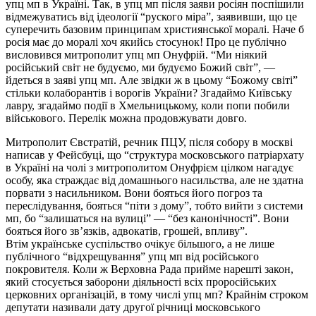
упц мп в Україні. Так, в упц мп після заяви росіян поспішили
відмежуватись від ідеології “руского міра”, заявивши, що це
суперечить базовим принципам християнської моралі. Наче б
росія має до моралі хоч якийсь стосунок! Про це публічно
висловився митрополит упц мп Онуфрій. “Ми ніякий
російський світ не будуємо, ми будуємо Божий світ”, —
йдеться в заяві упц мп. Але звідки ж в цьому “Божому світі”
стільки колаборантів і ворогів України? Згадаймо Київську
лавру, згадаймо події в Хмельницькому, коли попи побили
військового. Перелік можна продовжувати довго.
Митрополит Євстратій, речник ПЦУ, після собору в москві
написав у Фейсбуці, що “структура московського патріархату
в Україні на чолі з митрополитом Онуфрієм цілком нагадує
особу, яка страждає від домашнього насильства, але не здатна
порвати з насильником. Вони бояться його погроз та
переслідування, бояться “піти з дому”, тобто вийти з системи
мп, бо “залишаться на вулиці” — “без канонічності”. Вони
бояться його звʼязків, адвокатів, грошей, впливу”.
Втім українське суспільство очікує більшого, а не лише
публічного “відхрещування” упц мп від російського
покровителя. Коли ж Верховна Рада прийме нарешті закон,
який стосується заборони діяльності всіх проросійських
церковних організацій, в тому числі упц мп? Крайнім строком
депутати називали дату другої річниці московського