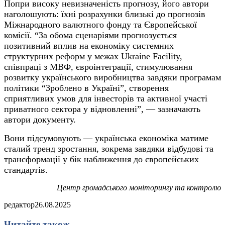
Попри високу невизначеність прогнозу, його автори
наголошують: їхні розрахунки близькі до прогнозів
Міжнародного валютного фонду та Європейської
комісії. “За обома сценаріями прогнозується
позитивний вплив на економіку системних
структурних реформ у межах Ukraine Facility,
співпраці з МВФ, євроінтеграції, стимулювання
розвитку українського виробництва завдяки програмам
політики “Зроблено в Україні”, створення
сприятливих умов для інвесторів та активної участі
приватного сектора у відновленні”, — зазначають
автори документу.
Вони підсумовують — українська економіка матиме
сталий тренд зростання, зокрема завдяки відбудові та
трансформації у бік наближення до європейських
стандартів.
Центр громадського моніторингу та контролю
редактор
26.08.2025
Читайте також