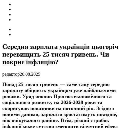
ПОДІЇ
СОЦІАЛЬНІ
FACEBOOK
КОНТАКТИ
Search
for
Switch
skin
Середня зарплата українців цьогоріч
перевищить 25 тисяч гривень. Чи
покриє інфляцію?
редактор
26.08.2025
Понад 25 тисяч гривень — саме таку середню
зарплату обіцяють українцям уже найближчими
роками. Уряд оновив Прогноз економічного та
соціального розвитку на 2026-2028 роки та
скоригував показники на поточний рік. Згідно з
новими даними, зарплати зростатимуть швидше,
ніж очікувалося раніше. Втім, різкий стрибок
інфляції може суттєво зменшити відчутний ефект