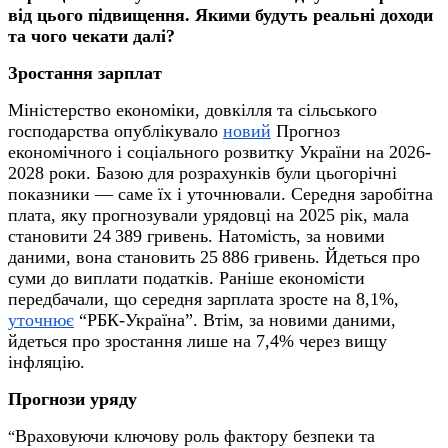
від цього підвищення. Якими будуть реальні доходи
та чого чекати далі?
Зростання зарплат
Міністерство економіки, довкілля та сільського
господарства опублікувало
новий
Прогноз
економічного і соціального розвитку України на 2026-
2028 роки. Базою для розрахунків були цьогорічні
показники — саме їх і уточнювали. Середня заробітна
плата, яку прогнозували урядовці на 2025 рік, мала
становити 24 389 гривень. Натомість, за новими
даними, вона становить 25 886 гривень. Йдеться про
суми до виплати податків. Раніше економісти
передбачали, що середня зарплата зросте на 8,1%,
уточнює
“РБК-Україна”. Втім, за новими даними,
йдеться про зростання лише на 7,4% через вищу
інфляцію.
Прогнози уряду
Враховуючи ключову роль фактору безпеки та
“