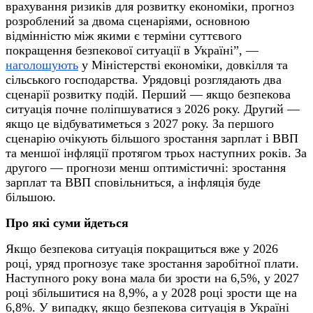
врахування ризиків для розвитку економіки, прогноз
розроблений за двома сценаріями, основною
відмінністю між якими є терміни суттєвого
покращення безпекової ситуації в Україні”, —
наголошують
у Міністерстві економіки, довкілля та
сільського господарства. Урядовці розглядають два
сценарії розвитку подій. Перший — якщо безпекова
ситуація почне поліпшуватися з 2026 року. Другий —
якщо це відбуватиметься з 2027 року. За першого
сценарію очікують більшого зростання зарплат і ВВП
та меншої інфляції протягом трьох наступних років. За
другого — прогнози менш оптимістичні: зростання
зарплат та ВВП сповільниться, а інфляція буде
більшою.
Про які суми йдеться
Якщо безпекова ситуація покращиться вже у 2026
році, уряд прогнозує таке зростання заробітної плати.
Наступного року вона мала би зрости на 6,5%, у 2027
році збільшитися на 8,9%, а у 2028 році зрости ще на
6,8%. У випадку, якщо безпекова ситуація в Україні