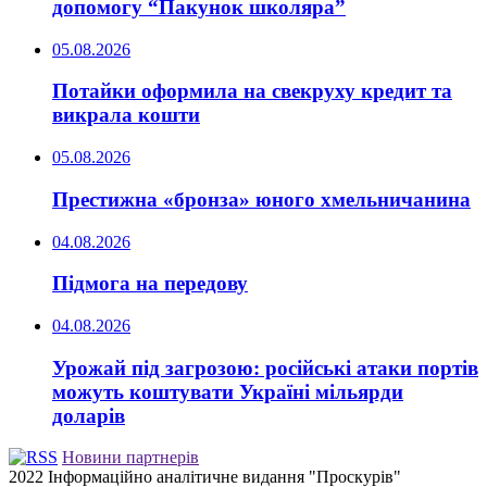
допомогу “Пакунок школяра”
05.08.2026
Потайки оформила на свекруху кредит та
викрала кошти
05.08.2026
Престижна «бронза» юного хмельничанина
04.08.2026
Підмога на передову
04.08.2026
Урожай під загрозою: російські атаки портів
можуть коштувати Україні мільярди
доларів
Новини партнерів
2022 Інформаційно аналітичне видання "Проскурів"