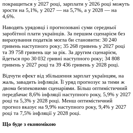
покращиться у 2027 році, зарплати у 2026 році можуть
зрости на 5,1%, у 2027 — на 5,7%, а у 2028 — на
4,6%.
Наводять урядовці і прогнозовані суми середньої
заробітної плати українців. За першим сценарієм без
вирахування податків могла би становити: 30 240
гривень наступного року; 35 268 гривень у 2027 році
та 39 758 гривень ще за рік. За другим сценарієм,
йдеться про 30 032 гривні наступного року; 34 808
гривень у 2027 році та 39 436 гривень у 2028 році.
Відчути ефект від збільшення зарплат українцям, на
жаль, завадить інфляція. Її уряд прогнозує за тими ж
двома безпековими сценаріями. Більш оптимістичний
передбачає 8,6% інфляції наступного року, 5,9% у 2027
році та 5,3% у 2028 році. Менш оптимістичний
прогноз вказує на 9,9% наступного року, 9,4% у 2027
році та 7,5% інфляції у 2028 році.
Що буде з економікою