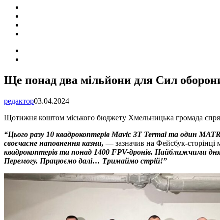
ПОДІЇ
СОЦІАЛЬНІ
FACEBOOK
КОНТАКТИ
Search
for
Switch
skin
Ще понад два мільйони для Сил оборон
редактор
03.04.2024
Щотижня коштом міського бюджету Хмельницька громада спрямо
“Цього разу 10 квадрокоптерів Mavic 3T Termal та один MAT
своєчасне наповнення казни,
— зазначив на Фейсбук-сторінці
квадрокоптерів та понад 1400 FPV-дронів. Найближчими дня
Перемогу. Працюємо далі… Тримаймо стрій!”