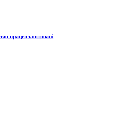
олян працевлаштовані