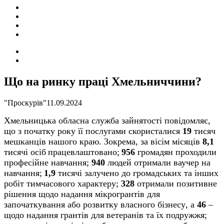
ПОДІЇ
СОЦІАЛЬНІ
FACEBOOK
КОНТАКТИ
Search
for
Switch
skin
Що на ринку праці Хмельниччини?
"Проскурів"
11.09.2024
Хмельницька обласна служба зайнятості повідомляє,
що з початку року її послугами скористалися
19
тисяч
мешканців нашого краю. Зокрема, за вісім місяців
8,1
тисячі осіб
працевлаштовано;
956
громадян проходили
професійне навчання;
940
людей отримали ваучер на
навчання;
1,9
тисячі залучено до громадських та інших
робіт тимчасового характеру;
328
отримали позитивне
рішення щодо надання
мікрогрантів
для
започаткування або розвитку власно
го бізнесу
,
а
46
–
щодо надання грантів для ветеранів та їх подружжя;