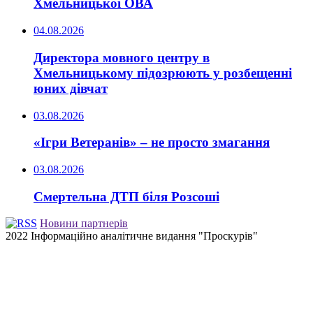
Хмельницької ОВА
04.08.2026
Директора мовного центру в
Хмельницькому підозрюють у розбещенні
юних дівчат
03.08.2026
«Ігри Ветеранів» – не просто змагання
03.08.2026
Смертельна ДТП біля Розсоші
Новини партнерів
2022 Інформаційно аналітичне видання "Проскурів"
Back
to
top
button