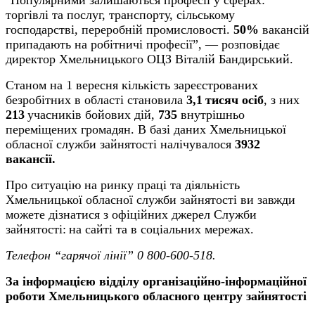
“
торгівлі та послуг, транспорту, сільському
господарстві, переробній промисловості.
50%
вакансій
припадають на робітничі професії”,
—
розповідає
директор Хмельницького ОЦЗ Віталій Бандирський.
Станом на 1 вересня
кількість зареєстрованих
безробітних в області становила
3,1
тисяч осіб
, з них
213
учасників бойових дій,
735
внутрішньо
переміщених громадян. В базі даних Хмельницької
обласної служби зайнятості налічувалося
3932
вакансії.
Про ситуацію на ринку праці та діяльність
Хмельницької обласної служби зайнятості ви завжди
можете дізнатися з офіційних джерел Служби
зайнятості:
на сайті та в соціальних мережах
.
Телефон “гарячої лінії” 0 800-600-518.
За інформацією відділу організаційно-інформаційної
роботи Хмельницького обласного центру зайнятості