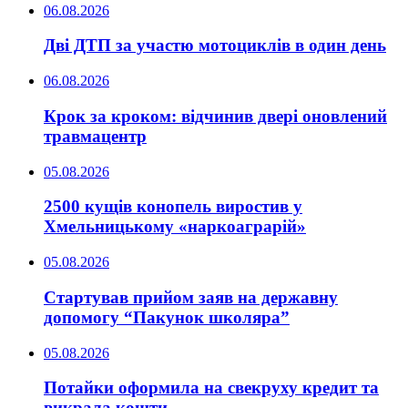
06.08.2026
Дві ДТП за участю мотоциклів в один день
06.08.2026
Крок за кроком: відчинив двері оновлений
травмацентр
05.08.2026
2500 кущів конопель виростив у
Хмельницькому «наркоаграрій»
05.08.2026
Стартував прийом заяв на державну
допомогу “Пакунок школяра”
05.08.2026
Потайки оформила на свекруху кредит та
викрала кошти