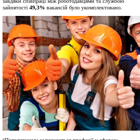
завдяки співпраці між роботодавцями та службою
зайнятості
49,3%
вакансій було укомплектовано.
Популярними залишаються професії у сферах: