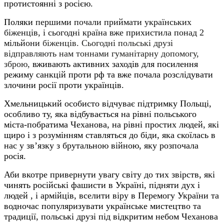
протистоянні з росією.
Поляки
першими почали приймати українських
біженців, і сьогодні країна вже прихистила понад 2
мільйони
біженців. Сьогодні польські друзі
відправляють нам тоннами гуманітарну допомогу,
зброю,
вживають активних заходів для посилення
режиму санкцій проти рф та вже почала розслідувати
злочини росії проти українців.
Хмельницький особисто відчуває підтримку Польщі,
особливо ту, яка відбувається на рівні польського
міста-побратима Чеханова, на рівні простих людей, які
щиро і з розумінням ставляться до біди, яка скоїлась в
нас у зв’язку з брутальною війною, яку розпочала
росія.
Аби вкотре привернути увагу світу до тих звірств, які
чинять російські фашисти в Україні, підняти дух і
людей , і армійців, вселити віру в Перемогу України та
водночас популяризувати українське мистецтво та
традиції, польські друзі під відкритим небом Чеханова