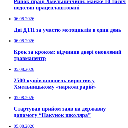
Ринок праці Хмельниччини: майже 10 тисяч
подолян працевлаштовані
06.08.2026
Дві ДТП за участю мотоциклів в один день
06.08.2026
Крок за кроком: відчинив двері оновлений
травмацентр
05.08.2026
2500 кущів конопель виростив у
Хмельницькому «наркоаграрій»
05.08.2026
Стартував прийом заяв на державну
допомогу “Пакунок школяра”
05.08.2026