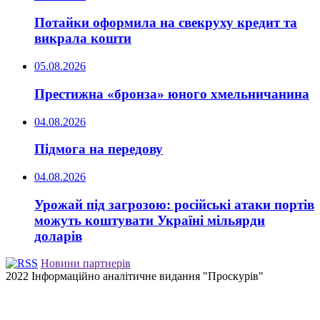
Потайки оформила на свекруху кредит та
викрала кошти
05.08.2026
Престижна «бронза» юного хмельничанина
04.08.2026
Підмога на передову
04.08.2026
Урожай під загрозою: російські атаки портів
можуть коштувати Україні мільярди
доларів
Новини партнерів
2022 Інформаційно аналітичне видання "Проскурів"
Back
to
top