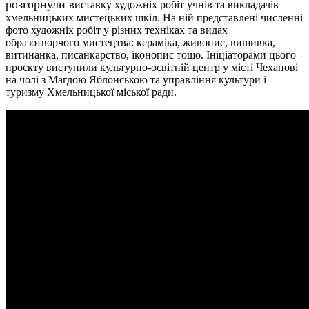
розгорнули
виставку художніх робіт учнів та викладачів
хмельницьких мистецьких шкіл. На ній представлені численні
фото художніх робіт у різних техніках та видах
образотворчого мистецтва: кераміка, живопис, вишивка,
витинанка, писанкарство, іконопис тощо. Ініціаторами цього
проєкту виступили культурно-освітній центр у місті Чеханові
на чолі з Магдою Яблонською та управління культури і
туризму Хмельницької міської ради.