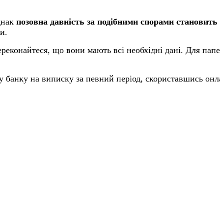
днак
позовна давність за подібними спорами становить
и.
ереконайтеся, що вони мають всі необхідні дані. Для па
у банку на виписку за певний період, скориставшись онл