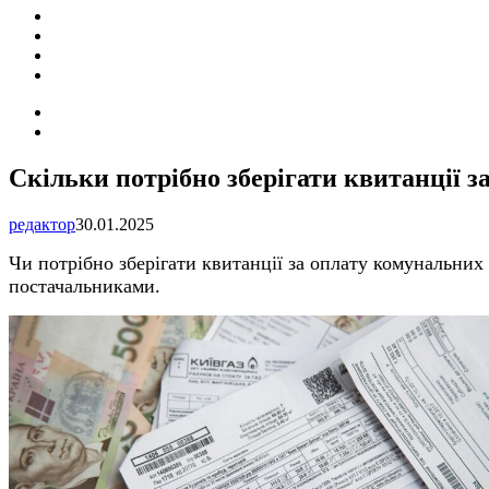
ПОДІЇ
СОЦІАЛЬНІ
FACEBOOK
КОНТАКТИ
Search
for
Switch
skin
Скільки потрібно зберігати квитанції з
редактор
30.01.2025
Чи потрібно зберігати квитанції за оплату комунальних
постачальниками.