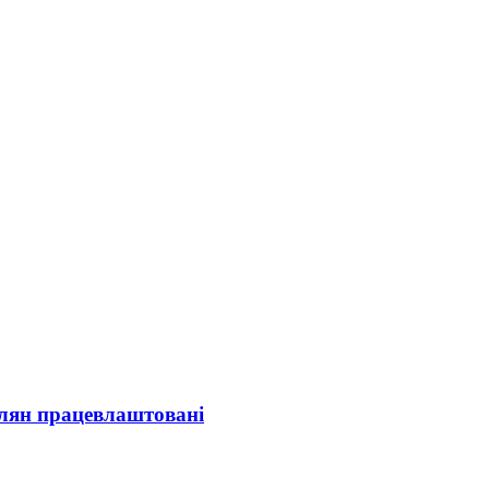
олян працевлаштовані