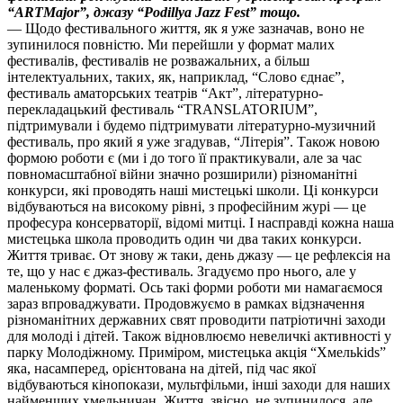
“ARTMajor”, джазу “Podillya Jazz Fest” тощо.
— Щодо фестивального життя, як я уже зазначав, воно не
зупинилося повністю. Ми перейшли у формат малих
фестивалів, фестивалів не розважальних, а більш
інтелектуальних, таких, як, наприклад, “Слово єднає”,
фестиваль аматорських театрів “Акт”, літературно-
перекладацький фестиваль “TRANSLATORIUM”,
підтримували і будемо підтримувати літературно-музичний
фестиваль, про який я уже згадував, “Літерія”. Також новою
формою роботи є (ми і до того її практикували, але за час
повномасштабної війни значно розширили) різноманітні
конкурси, які проводять наші мистецькі школи. Ці конкурси
відбуваються на високому рівні, з професійним журі — це
професура консерваторії, відомі митці. І насправді кожна наша
мистецька школа проводить один чи два таких конкурси.
Життя триває. От знову ж таки, день джазу — це рефлексія на
те, що у нас є джаз-фестиваль. Згадуємо про нього, але у
маленькому форматі. Ось такі форми роботи ми намагаємося
зараз впроваджувати. Продовжуємо в рамках відзначення
різноманітних державних свят проводити патріотичні заходи
для молоді і дітей. Також відновлюємо невеличкі активності у
парку Молодіжному. Приміром, мистецька акція “Хмельkids”
яка, насамперед, орієнтована на дітей, під час якої
відбуваються кінопокази, мультфільми, інші заходи для наших
найменших хмельничан. Життя, звісно, не зупинилося, але