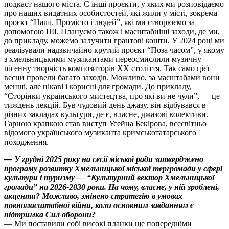
подкаст нашого міста. Є інші проєкти, у яких ми розповідаємо
про наших видатних особистостей, які жили у місті, зокрема
проєкт “Наші. Промісто і людей”, які ми створюємо за
допомогою ШІ. Плануємо також і масштабніші заходи, де ми,
до прикладу, можемо залучити грантові кошти. У 2024 році ми
реалізували надзвичайно крутий проєкт “Поза часом”, у якому
з хмельницькими музикантами переосмислили музичну
пісенну творчість композиторів XX століття. Так само цієї
весни провели багато заходів. Можливо, за масштабами вони
менші, але цікаві і корисні для громади. До прикладу,
“Сторінки українського мистецтва, про які ви не чули”, — це
тиждень лекцій. Був чудовий день джазу, він відбувався в
різних закладах культури, де є, власне, джазові колективи.
Гарною крапкою став виступ Усейна Бекірова, всесвітньо
відомого українського музиканта кримськотатарського
походження.
— У грудні 2025 року на сесії міської ради затверджено
програму розвитку Хмельницької міської тергромади у сфері
культури і туризму — “Культурний вектор Хмельницької
громади” на 2026-2030 роки. На чому, власне, у ній зроблені,
акценти? Можливо, змінено стратегію в умовах
повномасштабної війни, коли основним завданням є
підтримка Сил оборони?
— Ми поставили собі високі планки ще попередніми