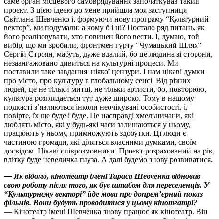
саме орган місцевого самоврядування започаткував такий
проєкт. З цією ідеєю до мене прийшла моя заступниця
Світлана Шевченко і, формуючи нову програму “Культурний
вектор”, ми подумали: а чому б і ні? Постало ряд питань, як
його реалізовувати, хто повинен його вести. І, думаю, той
вибір, що ми зробили, фронтмен гурту “Чумацький Шлях”
Сергій Строян, мабуть, дуже вдалий, бо це людина зі сторони,
незаангажовано дивиться на культурні процеси. Ми
поставили таке завдання: ніякої цензури. І нам цікаві думки
про місто, про культуру в глобальному сенсі. Від різних
людей, це не тільки митці, не тільки артисти, бо, повторюю,
культура розглядається тут дуже широко. Тому в нашому
подкасті зʼявляються інколи неочікувані особистості, і,
повірте, їх ще буде і буде. Це насправді хмельничани, які
люблять місто, які у будь-які часи залишаються у ньому,
працюють у ньому, примножують здобутки. Ці люди є
частиною громади, які діляться власними думками, своїм
досвідом. Цікаві співрозмовники. Проєкт розрахований на рік,
влітку буде невеличка пауза. А далі будемо знову розвиватися.
— Як відомо, кінотеатр імені Тараса Шевченка відновив
свою роботу після того, як був штабом для переселенців. У
“Культурному векторі” йде мова про допремʼєрний показ
фільмів. Вони будуть проводитися у цьому кінотеатрі?
— Кінотеатр імені Шевченка знову працює як кінотеатр. Він