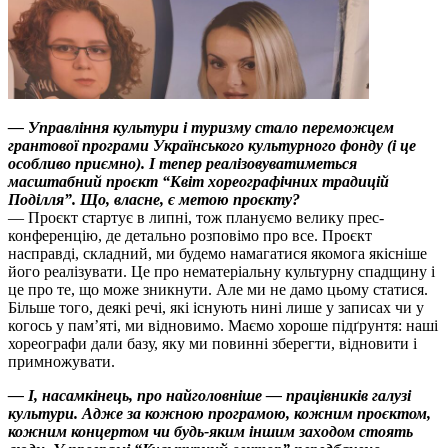
— Управління культури і туризму стало переможцем
грантової програми Українського культурного фонду (і це
особливо приємно). І тепер реалізовуватиметься
масштабний проєкт “Квіт хореографічних традицій
Поділля”. Що, власне, є метою проєкту?
— Проєкт стартує в липні, тож плануємо велику прес-
конференцію, де детально розповімо про все. Проєкт
насправді, складний, ми будемо намагатися якомога якісніше
його реалізувати. Це про нематеріальну культурну спадщину і
це про те, що може зникнути. Але ми не дамо цьому статися.
Більше того, деякі речі, які існують нині лише у записах чи у
когось у памʼяті, ми відновимо. Маємо хороше підґрунтя: наші
хореографи дали базу, яку ми повинні зберегти, відновити і
примножувати.
— І, насамкінець, про найголовніше — працівників галузі
культури. Адже за кожною програмою, кожним проєктом,
кожним концертом чи будь-яким іншим заходом стоять