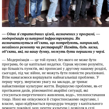
— Одна зі стратегічних цілей, визначених у програмі, —
модернізація культурної інфраструктури. Як
визначатимуться обʼєкти, що потребують, наприклад,
негайного ремонту чи реставрації? Назвіть, будь ласка,
обʼєкти, які, на вашу думку, можуть бути першими у черзі.
— Модернізація — це той пункт, без якого не може бути
програма, бо це капітальні видатки. Однак мусимо розуміти,
що більшість пунктів, які прописані у другому нашому розділі,
сьогодні, під час війни, не можуть бути повністю реалізовані.
Втім намагаємося вирішувати найнагальніші проблеми. У
першу чергу, звертаємо увагу на заклади, де триває
найактивніше культурне життя. Вирішуємо проблеми, як-от
протікання дахів, різноманітні аварійні ситуації, які
стосуються енергетичного живлення, водо-, теплопостачання
тощо. Нині ми опікуємося й старостинськими округами, і
власне, зараз відбувається процедура тендеру з капітального
ремонту покрівлі даху центру культури і дозвілля в селі