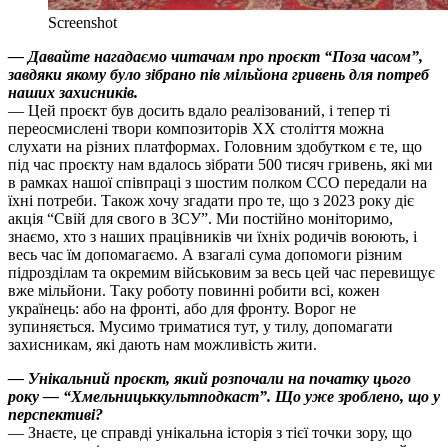
Screenshot
— Давайте нагадаємо читачам про проєкт “Поза часом”,
завдяки якому було зібрано пів мільйона гривень для потреб
наших захисників.
— Цей проєкт був досить вдало реалізований, і тепер ті
переосмислені твори композиторів ХХ століття можна
слухати на різних платформах. Головним здобутком є те, що
під час проєкту нам вдалось зібрати 500 тисяч гривень, які ми
в рамках нашої співпраці з шостим полком ССО передали на
їхні потреби. Також хочу згадати про те, що з 2023 року діє
акція “Свій для свого в ЗСУ”. Ми постійно моніторимо,
знаємо, хто з наших працівників чи їхніх родичів воюють, і
весь час їм допомагаємо. А взагалі сума допомоги різним
підрозділам та окремим військовим за весь цей час перевищує
вже мільйони. Таку роботу повинні робити всі, кожен
українець: або на фронті, або для фронту. Ворог не
зупиняється. Мусимо триматися тут, у тилу, допомагати
захисникам, які дають нам можливість жити.
— Унікальний проєкт, який розпочали на початку цього
року — “Хмельницьккультподкаст”. Що уже зроблено, що у
перспективі?
— Знаєте, це справді унікальна історія з тієї точки зору, що