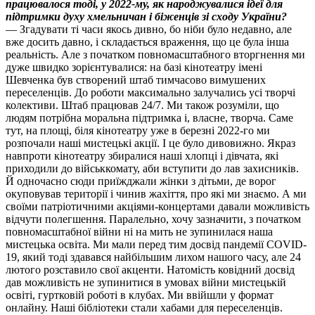
працювалося тоді, у 2022-му, як народжувалися ідеї для
підтримки духу хмельничан і біженців зі сходу України?
— Згадувати ті часи якось дивно, бо ніби було недавно, але
вже досить давно, і складається враження, що це була інша
реальність. Але з початком повномасштабного вторгнення ми
дуже швидко зорієнтувалися: на базі кінотеатру імені
Шевченка був створений штаб тимчасово вимушених
переселенців. До роботи максимально залучались усі творчі
колективи. Штаб працював 24/7. Ми також розуміли, що
людям потрібна моральна підтримка і, власне, творча. Саме
тут, на площі, біля кінотеатру уже в березні 2022-го ми
розпочали наші мистецькі акції. І це було дивовижно. Якраз
навпроти кінотеатру збиралися наші хлопці і дівчата, які
приходили до військкомату, аби вступити до лав захисників.
Й одночасно сюди приїжджали жінки з дітьми, де ворог
окуповував території і чинив жахіття, про які ми знаємо. А ми
своїми патріотичними акціями-концертами давали можливість
відчути полегшення. Паралельно, хочу зазначити, з початком
повномасштабної війни ні на мить не зупинилася наша
мистецька освіта. Ми мали перед тим досвід пандемії СOVID-
19, який тоді здавався найбільшим лихом нашого часу, але 24
лютого розставило свої акценти. Натомість ковідний досвід
дав можливість не зупинитися в умовах війни мистецькій
освіті, гуртковій роботі в клубах. Ми ввійшли у формат
онлайну. Наші бібліотеки стали хабами для переселенців.