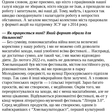
Одним словом, дуже приємно, що ніхто з працівників нашої
галузі нікуди не збирався, ніхто нікуди не їхав, а приходили на
роботу і запитували, які наші дії. Тому, мабуть, і вдалося так
швидко скоординувати і налагодити роботу в непростих
обставинах. А загалом мистецькі колективи міста працювали
у форматі акцій на підтримку ЗСУ ще з 2014 року.
— Як працюється нині? Який формат обрали для
діяльності?
— Без сумніву, повномасштабна війна внесла величезні
корективи у нашу роботу, і ми не можемо собі дозволити
масштабні заходи, наші улюблені всіма фестивалі… Насправді,
це достатньо сумно, але такий час, і ми маємо відповідно
діяти. До лютого 2022-го, навіть не дивлячись на пандемію,
Хмельницький був містом фестивалів, містом постійного руху,
різноманітних івентів, які ми проводили в парку
Молодіжному, середмісті, на вулиці Проскурівського підпілля
тощо. Так само й інші мікрорайони були залучені. А з появою
старостинських округів — і сільські території. Зараз багато
проєктів, які ми створюємо, є медійними. Окрім того, ми
переорієнтувалися на заходи, які є менш масштабними, але не
менш цікавими. Відбуваються різноманітні фестивалі, як-от у
кінці червня літературно-музичний фестиваль “Літерія 3.0”.
Серед медійних продуктів, що ми створюємо, одним із
найяскравіших є “Хмелькультподкаст”, перший культурний