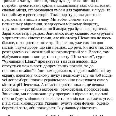
тривалий час був штабом, тому був адаптований під ці
потреби: демонтовані крісла в глядацькому залі, облаштовані
спальні місця, створювалися умови для харчування людей та
їх прийому в реєстраторів. Тож апаратура, яка довго не
працювала, вийшла з ладу. Ми воїми силами все це
потихеньку відновили, завдячуючи міському бюджету,
закупили певне обладнання й апаратура була налагоджена.
Зараз кінотеатр працює. Звичайно, йому складно конкурувати
з приватними кінотеатрами, але кінотеатр Шевченка це щось
більше, ніж просто кінотеатр. Це, певно, уже символ для
містян, і дуже добре, що він працює. До речі, ми його так само
розглядаємо як і можливий кіноконцертний зал. Власне, там
відбувався один з концертів з проєкту “Поза часом”, гурт
“Чумацький Шлях” презентував там свій альбом. Що
стосується можливості допремʼєрних показів, то до
повномасштабної війни нам вдавалося, завдяки найбільшому
екрану, дорогому якісному звуку і великому залу на 450 місць,
усі допремʼєрні покази українського кіно показувати саме у
кінотеатрі Шевченка. А це ж не просто покази, це велика
програма — зустрічі з акторами, режисерами, продюсерами.
Звичайно, ми прописали це у програмі з вірою в те, що такі
покази будуть відновлені, але не тільки від нас залежить усе, а
й від усієї кіноіндустрії України. Будуть нові фільми, будемо
боротися за те, аби показувати їх у нашому кінотеатрі.