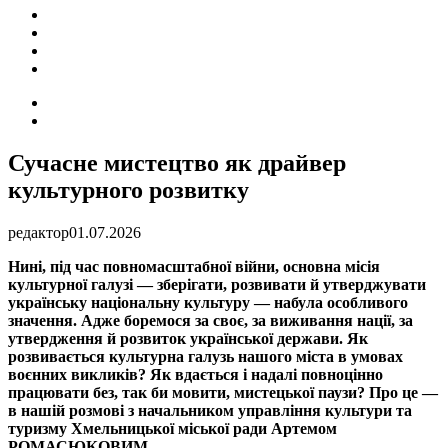
ПОДІЇ
СОЦІАЛЬНІ
FACEBOOK
КОНТАКТИ
Search
for
Switch
skin
Сучасне мистецтво як драйвер
культурного розвитку
редактор
01.07.2026
Нині, під час повномасштабної війни, основна місія
культурної галузі — зберігати, розвивати й утверджувати
українську національну культуру — набула особливого
значення. Адже боремося за своє, за виживання нації, за
утвердження й розвиток української держави. Як
розвивається культурна галузь нашого міста в умовах
воєнних викликів? Як вдається і надалі повноцінно
працювати без, так би мовити, мистецької паузи? Про це —
в нашій розмові з начальником управління культури та
туризму Хмельницької міської ради Артемом
РОМАСЮКОВИМ.