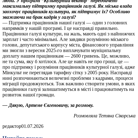
люди. У програмі “Культурний вектор” передбачено
максимальну підтримку працівників галузі. Як міська влада
заохочує працівників культури, як підтримує їх? Особливо
зважаючи на брак кадрів у галузі?
— Підтримка працівників нашої галузі — один з головних
напрямків у нашій програмі. І це насправді правильно.
Працівники галузі культури, на жаль, мають одні з найнижчих
зарплат і часто мінімальні. Але завдяки розумінню міського
голови, депутатського корпусу міста, фінансового управління
ми змогли з вересня 2025-го виплачувати муніципальну
доплату нашим працівникам — 2600 гривень. Це, можливо,
не та сума, яку б хотілося. Але це навіть не про гроші, це —
про підтримку і розуміння працівників культурної галузі, адже
Мінкульт не переглядав тарифну сітку з 2005 року. Насправді
нині розпочинаються величезні проблеми з кадрами, процеси
міграції продовжуються. Тож важливо створити умови, в яких
працівники галузі залишатимуться в місті і працюватимуть на
розвиток нашої громади.
— Дякую, Артеме Євгеновичу, за розмову.
Розмовляла Тетяна Сікорська
редактор
01.07.2026