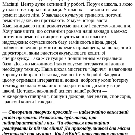
Масівці. Центр дуже активний у роботі. Поруч є школа, з якою
у нього теж гарна співпраця. У планах — виконати там
ремонт цього літа. У закладах культури тривають поточні
ремонти дахів, які протікають. У музеї історії міста
Хмельницького нині ремонтуємо щитову і систему живлення.
Хочу зазначити, що останніми роками наші заклади в межах
поточних ремонтів викристовують кошти власних
надходжень: осучаснюють базу, замінюють вікна, двері,
роблять невеликі ремонти окремих приміщень, за що вдячний
директорам, яким вдається акумулювати кошти зі
спецрахунку. Така ж ситуація з поліпшенням матеріальної
бази. Десь по можливості закуповуємо інтерактивні дошки,
необхідну техніку. Наша школа мистецтв “Заріччя” налагодила
хорошу співпрацю із закладами освіти у Берліні. Завдяки
цьому отримали інтерактивні дошки, добротну компʼютерну
техніку, що дало можливість відкрити клас дизайну в цій
школі. Це також важливий аспект нашої роботи —
міжнародна співпраця, пошуки донорів, меценатів, спонсорів,
грантові кошти і так далі.
— Створення творчих проєктів — надзвичайно важливий
розділ програми. Розкажіть, будь ласка, про
найпріоритетніші з них. Чи вдасться повноцінно
реалізувати їх під час війни? До прикладу, знакові для міста
фестивалі: рок-музики “Rock&Buh”, оркестрових програм