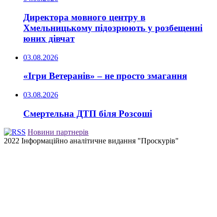
Директора мовного центру в
Хмельницькому підозрюють у розбещенні
юних дівчат
03.08.2026
«Ігри Ветеранів» – не просто змагання
03.08.2026
Смертельна ДТП біля Розсоші
Новини партнерів
2022 Інформаційно аналітичне видання "Проскурів"
Back
to
top
button