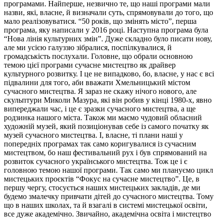
програмами. Найперше, незвично те, що наші програми мали
назви, які, власне, й визначали суть, спрямовували до того, що
мало реалізовуватися. “50 років, що змінять місто”, перша
програма, яку написали у 2016 році. Наступна програма була
“Нова лінія культурних змін”. Дуже складно було писати нову,
але ми усією галуззю зібралися, поспілкувалися, й
громадськість послухали. Головне, що обрали основною
темою цієї програми сучасне мистецтво як драйвер
культурного розвитку. І це не випадково, бо, власне, у нас є всі
підвалини для того, аби вважати Хмельницький містом
сучасного мистецтва. Я зараз не скажу нічого нового, але
скульптури Миколи Мазура, які він робив у кінці 1980-х, явно
випереджали час, і це є зразки сучасного мистецтва, а ще
родзинка нашого міста. Також ми маємо чудовий обласний
художній музей, який позиціонував себе із самого початку як
музей сучасного мистецтва. І, власне, ті плани наші у
попередніх програмах так само коригувалися із сучасним
мистецтвом, бо наш фестивальний рух і був спрямований на
розвиток сучасного українського мистецтва. Тож це і є
головною темою нашої програми. Так само ми плануємо цикл
мистецьких проєктів “Фокус на сучасне мистецтво”. Це, в
першу чергу, стосується наших мистецьких закладів, де ми
будемо змалечку привчати дітей до сучасного мистецтва. Тому
що в наших школах, та й взагалі в системі мистецької освіти,
все дуже академічно. Звичайно, академічна освіта і мистецтво