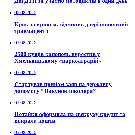
Дві ДТП за участю мотоциклів в один день
06.08.2026
Крок за кроком: відчинив двері оновлений
травмацентр
05.08.2026
2500 кущів конопель виростив у
Хмельницькому «наркоаграрій»
05.08.2026
Стартував прийом заяв на державну
допомогу “Пакунок школяра”
05.08.2026
Потайки оформила на свекруху кредит та
викрала кошти
05.08.2026