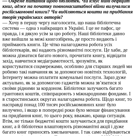
— Окреме питання щодо бібліотек. Чи існує нині дефіцит
книг, адже на початку повномасштабної війни вилучалися
російськомовні книги? Чи виділяються кошти на придбання
творів українських авторів?
— Хочу в першу чергу наголосити, що наша бібліотечна
система — одна з найкращих в Україні. І це не пафос, це
правда, і я дякую усім за цю роботу. Наші бібліотеки давно
вже вийшли за межі книгозбірень, де просто видають і
приймають книги. Це чітко налагоджена робота усіх
бібліотекарів, які надають різноманітні послуги. Це хаби, де
можна дізнатися багато нового, прочитати книгу, відвідати
захід, навчитися медіаграмотності, зрозуміти, як
користуватися соцмережами, особливо для старших людей ми
робимо такі навчання як за допомогою новітніх технологій,
Інтернету можна оплатити комунальні послуги. Зараз дуже
актуально, як за допомогою гаджетів можна звʼязатися зі
своїми рідними за кордоном. Бібліотеки залучають багато
грантових коштів, співпрацюють з міжнародними фондами. І
в старостинських округах налагоджена робота. Щодо книг, то
насправді понад 100 тисяч російськомовних книг було
вилучено, і якщо в попередні роки було менше фінансування
на придбання книг, то цього року, вважаю, краща ситуація.
Втім, не тільки бюджетні кошти залучаються для придбання
книг, а й бібліотеки влаштовують різноманітні акції і дуже
багато книг приносять хмельничани. І так само відбуваються