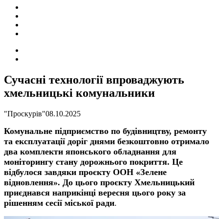
ПОДІЇ
СОЦІАЛЬНІ
FACEBOOK
КОНТАКТИ
Search
for
Switch
skin
Сучасні технології впроваджують
хмельницькі комунальники
"Проскурів"
08.10.2025
Комунальне підприємство по будівництву, ремонту
та експлуатації доріг днями безкоштовно отримало
два комплекти японського обладнання для
моніторингу стану дорожнього покриття. Це
відбулося завдяки проєкту ООН «Зелене
відновлення». До цього проєкту Хмельницький
приєднався наприкінці вересня цього року за
рішенням сесії міської ради
.