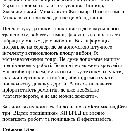
Україні проводять таке тестування: Вінниця,
Хмельницький, Миколаїв та Житомир. Власне саме з
Миколаєва і приїхало до нас це обладнання.
Під час руху датчики, прикріплені до комунального
транспорту, роблять знімки, фіксують коливання та
вібрації у місцях, де є вибоїни. Вся інформація
потрапляє на сервер, де за допомогою штучного
інтелекту встановлюють площу вибоїн, їх
місцезнаходження тощо. Це дуже допомагає нашим
працівникам у роботі. Бо ми чітко можемо зрозуміти
масштаби проблем, визначити, яку техніку залучати,
скільки персоналу потрібно, аби відремонтувати
пошкоджену ділянку дороги. А також визначити
пріоритетність ремонтів, де вже необхідно
«латати»дороги, а де ще можна зачекати».
Загалом таких комплектів до нашого міста має надійти
три. Відтак працівникам КП БРЕД це значно
полегшить роботу та поліпшить її ефективність.
Сніжана Біла