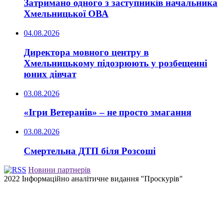
Затримано одного з заступників начальника
Хмельницької ОВА
04.08.2026
Директора мовного центру в
Хмельницькому підозрюють у розбещенні
юних дівчат
03.08.2026
«Ігри Ветеранів» – не просто змагання
03.08.2026
Смертельна ДТП біля Розсоші
Новини партнерів
2022 Інформаційно аналітичне видання "Проскурів"
Back
to
top
button