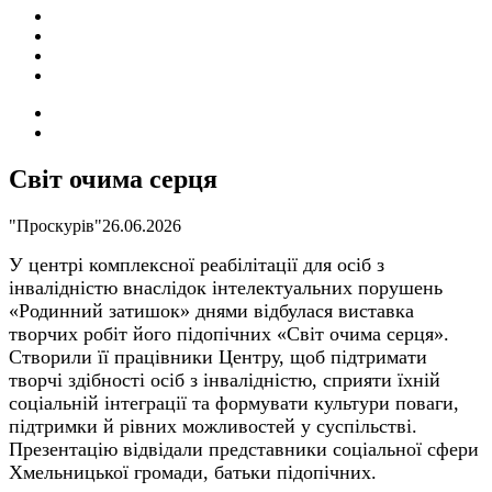
ПОДІЇ
СОЦІАЛЬНІ
FACEBOOK
КОНТАКТИ
Search
for
Switch
skin
Світ очима серця
"Проскурів"
26.06.2026
У центрі комплексної реабілітації для осіб з
інвалідністю внаслідок інтелектуальних порушень
«Родинний затишок» днями відбулася виставка
творчих робіт його підопічних «Світ очима серця».
Створили її працівники Центру, щоб підтримати
творчі здібності осіб з інвалідністю, сприяти їхній
соціальній інтеграції та формувати культури поваги,
підтримки й рівних можливостей у суспільстві.
Презентацію відвідали представники соціальної сфери
Хмельницької громади, батьки підопічних.