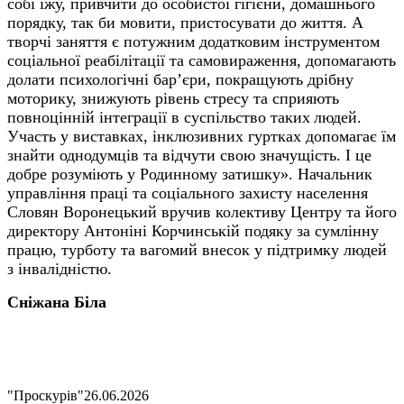
собі їжу, привчити до особистої гігієни, домашньо
го
порядку,
так би мовити,
пристосувати до життя.
А
творчі заняття
є потужним
додатковим
інструментом
соціальної реабілітації та самовираження,
допомага
ють
долати психологічні бар’єри, покращу
ють
дрібну
моторику, знижу
ють
рівень стресу та сприя
ють
повноцінній інтеграції в суспільство
таких
людей.
Участь у виставках, інклюзивних гуртках допомагає
їм
знайти однодумців та відчути свою значущість.
І це
добре розуміють у Родинному затишку».
Начальник
управління праці та соціального захисту населення
Словян Воронецький вручив колективу Центру
та його
директору Антоніні Корчинській п
одяку за сумлінну
працю, турботу та вагомий внесок у підтримку
людей
з інвалідністю
.
Сніжана Біла
"Проскурів"
26.06.2026