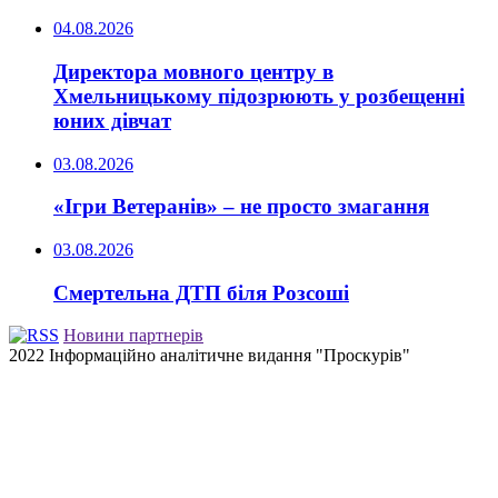
04.08.2026
Директора мовного центру в
Хмельницькому підозрюють у розбещенні
юних дівчат
03.08.2026
«Ігри Ветеранів» – не просто змагання
03.08.2026
Смертельна ДТП біля Розсоші
Новини партнерів
2022 Інформаційно аналітичне видання "Проскурів"
Back
to
top
button