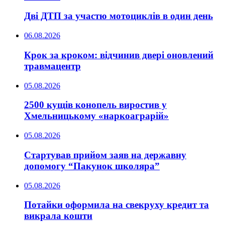
Дві ДТП за участю мотоциклів в один день
06.08.2026
Крок за кроком: відчинив двері оновлений
травмацентр
05.08.2026
2500 кущів конопель виростив у
Хмельницькому «наркоаграрій»
05.08.2026
Стартував прийом заяв на державну
допомогу “Пакунок школяра”
05.08.2026
Потайки оформила на свекруху кредит та
викрала кошти