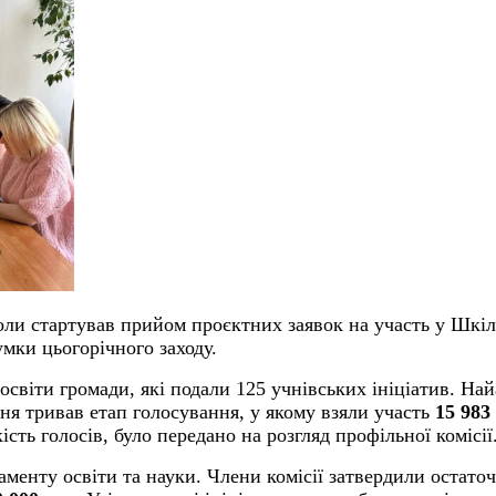
коли стартував прийом проєктних заявок на участь у Шкі
умки цьогорічного заходу.
ї освіти громади, які подали 125 учнівських ініціатив. 
вня тривав етап голосування, у якому взяли участь
15 983
сть голосів, було передано на розгляд профільної комісії
таменту освіти та науки. Члени комісії затвердили остат