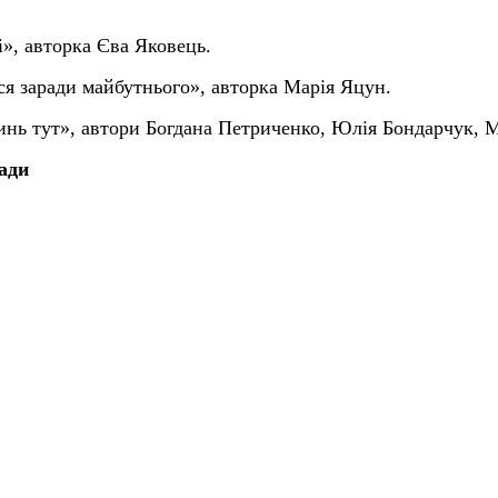
і»,
а
втор
ка
Єва Яковець.
ся заради майбутнього»,
а
втор
ка
Марія Яцун.
инь тут»,
а
втори Богдана Петриченко, Юлія Бондарчук, М
ади