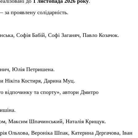
реалізовані до
1 листопада 2026 року
.
 за проявлену солідарність.
ська, Софія Бабій, Софі Заганяч, Павло Козачок.
инич, Юлія Петришена.
и Нікіта Костиря, Дарина Муц.
го відпочинку та спорту»,
а
втори Дмитро
ишіна.
гом, Максим Шпачинський, Наталія Крищук.
арія Ольхова, Вероніка Шпак, Катерина Дергачова, Іван