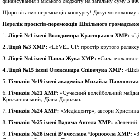
фінансування з міського бюджету на загальну суму
3 00
Щиро вітаємо переможців конкурсу! Дякуємо кожному ав
Перелік проєктів-переможців Шкільного громадсько
1.
Ліцей №1 імені Володимира Красицького Х
МР
:
«І.
2.
Ліцей №3 Х
МР
:
«LEVEL UP: простір крутого релакс
3.
Ліцей №4 імені Павла Жука Х
МР
:
«Сила можливос
4.
Ліцей №15 імені Олександра Співачука Х
МР
:
«Шкіл
5.
Гімназія №19 імені академіка Михайла Павловськ
6.
Гімназія №21 Х
МР
: «Сучасний волейбольний майдан
Крижановський, Діана Дорожко.
7.
Гімназія №24 Х
МР
:
«Медіацентр»,
а
втори
Х
ристина
8.
Гімназія №25 імені Вадима Ангела Х
МР
:
«Зелений 
9.
Гімназія №28 імені В’ячеслава Чорновола
ХМР:
«З