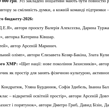
0 000 грн
. Усі закладені ініціативи мають бути повністю 
тору за сміливість думки, а кожній команді підтримки —
го бюджету-2026:
Д.Е.Я»,
а
втори проєкту Валерія Алексєєва, Дарина Туржан
у»,
а
втор
ка
Катерина Ківшар.
тей»,
а
втор Арсеній Маринич.
ьний олімп»,
а
втори Єлизавета Козяр-Бакіна,
З
лата Кул
ого Х
МР
:
«Щит нації: нове покоління Захисників»,
а
втор
чик як простір для занять фізичною культурою, активно
 Кондратюк, Уляна Бурдинюк, Софія Здибель, Іванна Бал
клас – відкритий освітній простір»,
а
втори Арсеній Дов
ахист і порятунок»,
а
втори Дмитро Гриб, Давид Бізін, Д