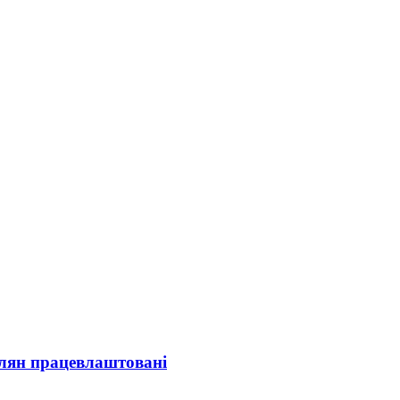
олян працевлаштовані