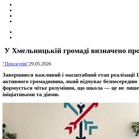
ПОДІЇ
СОЦІАЛЬНІ
FACEBOOK
КОНТАКТИ
Search
for
Switch
skin
У Хмельницькій громаді визначено про
"Проскурів"
29.05.2026
Завершився важливий і масштабний етап реалізації Ш
активного громадянина, який відчуває безпосередню 
формується чітке розуміння, що школа — це не лише
ініціативами та діями.