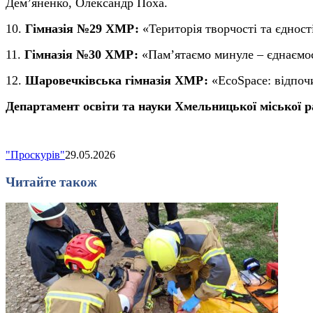
Дем’яненко, Олександр Поха.
10.
Гімназія №29
ХМР:
«Територія творчості та єдност
11.
Гімназія №30
ХМР:
«Пам’ятаємо минуле – єднаємо
12.
Шаровечківська гімназія
ХМР:
«EcoSpace: відпоч
Департамент освіти та науки Хмельницької міської р
"Проскурів"
29.05.2026
Читайте також