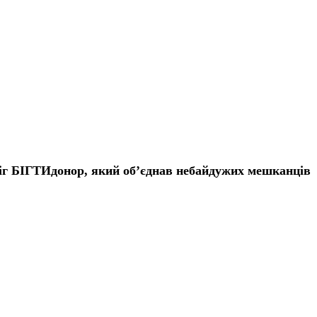
абіг БІГТИдонор, який об’єднав небайдужих мешканців