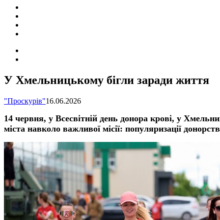
ПОДІЇ
СОЦІАЛЬНІ
FACEBOOK
КОНТАКТИ
Search
for
Switch
skin
У Хмельницькому бігли заради життя
"Проскурів"
16.06.2026
14 червня, у Всесвітній день донора крові, у Хмель
міста навколо важливої місії: популяризації донорст