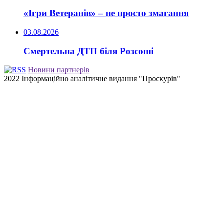
«Ігри Ветеранів» – не просто змагання
03.08.2026
Смертельна ДТП біля Розсоші
Новини партнерів
2022 Інформаційно аналітичне видання "Проскурів"
Back
to
top
button