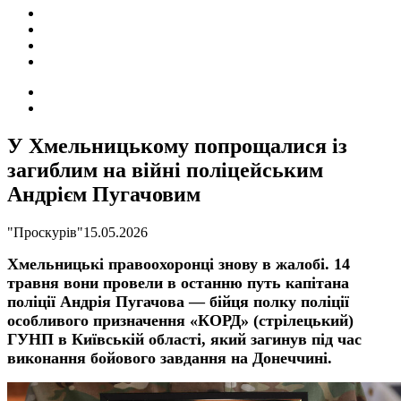
ПОДІЇ
СОЦІАЛЬНІ
FACEBOOK
КОНТАКТИ
Search
for
Switch
skin
У Хмельницькому попрощалися із
загиблим на війні поліцейським
Андрієм Пугачовим
"Проскурів"
15.05.2026
Хмельницькі правоохоронці знову в жалобі. 14
травня вони провели в останню путь капітана
поліції Андрія Пугачова — бійця полку поліції
особливого призначення «КОРД» (стрілецький)
ГУНП в Київській області, який загинув під час
виконання бойового завдання на Донеччині.