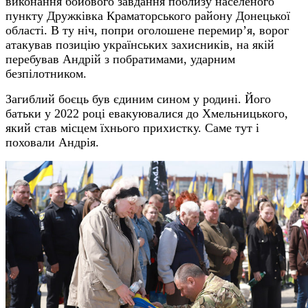
виконання бойового завдання поблизу населеного
пункту Дружківка Краматорського району Донецької
області. В ту ніч, попри оголошене перемир’я, ворог
атакував позицію українських захисників, на якій
перебував Андрій з побратимами, ударним
безпілотником.
Загиблий боєць був єдиним сином у родині. Його
батьки у 2022 році евакуювалися до Хмельницького,
який став місцем їхнього прихистку. Саме тут і
поховали Андрія.