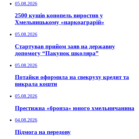
05.08.2026
2500 кущів конопель виростив у
Хмельницькому «наркоаграрій»
05.08.2026
Стартував прийом заяв на державну
допомогу “Пакунок школяра”
05.08.2026
Потайки оформила на свекруху кредит та
викрала кошти
05.08.2026
Престижна «бронза» юного хмельничанина
04.08.2026
Підмога на передову