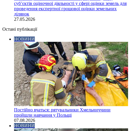
суб’єктів оціночної діяльності у сфері оцінки земель для
проведення експертної грошової оцінки земельних
ділянок
27.05.2026
Остані публікації
НОВИНИ
Постійно вчаться: рятувальники Хмельниччини
пройшли навчання у Польщі
07.08.2026
НОВИНИ