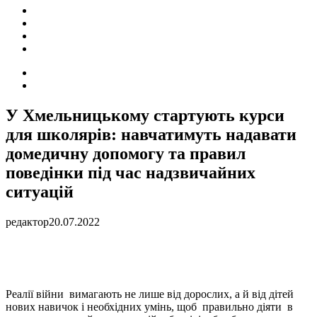
ПОДІЇ
СОЦІАЛЬНІ
FACEBOOK
КОНТАКТИ
Search
for
Switch
skin
У Хмельницькому стартують курси
для школярів: навчатимуть надавати
домедичну допомогу та правил
поведінки під час надзвичайних
ситуацій
редактор
20.07.2022
Реалії війни вимагають не лише від дорослих, а й від дітей
нових навичок і необхідних умінь, щоб правильно діяти в