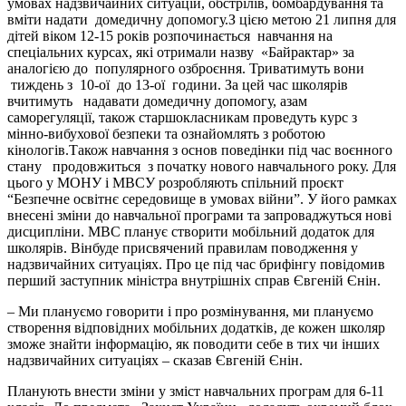
умовах надзвичайних ситуацій, обстрілів, бомбардування та
вміти надати домедичну допомогу.З цією метою 21 липня для
дітей віком 12-15 років розпочинається навчання на
спеціальних курсах, які отримали назву «Байрактар» за
аналогією до популярного озброєння. Триватимуть вони
тиждень з 10-ої до 13-ої години. За цей час школярів
вчитимуть надавати домедичну допомогу, азам
саморегуляції, також старшокласникам проведуть курс з
мінно-вибухової безпеки та ознайомлять з роботою
кінологів.Також навчання з основ поведінки під час воєнного
стану продовжиться з початку нового навчального року. Для
цього у МОНУ і МВСУ розробляють спільний проєкт
“Безпечне освітнє середовище в умовах війни”. У його рамках
внесені зміни до навчальної програми та запроваджуться нові
дисципліни. МВС планує створити мобільний додаток для
школярів. Вінбуде присвячений правилам поводження у
надзвичайних ситуаціях. Про це під час брифінгу повідомив
перший заступник міністра внутрішніх справ Євгеній Єнін.
– Ми плануємо говорити і про розмінування, ми плануємо
створення відповідних мобільних додатків, де кожен школяр
зможе знайти інформацію, як поводити себе в тих чи інших
надзвичайних ситуаціях – сказав Євгеній Єнін.
Планують внести зміни у зміст навчальних програм для 6-11