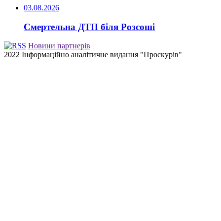
03.08.2026
Смертельна ДТП біля Розсоші
Новини партнерів
2022 Інформаційно аналітичне видання "Проскурів"
Back
to
top
button