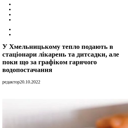
ПОДІЇ
СОЦІАЛЬНІ
FACEBOOK
КОНТАКТИ
Search
for
Switch
skin
У Хмельницькому тепло подають в
стаціонари лікарень та дитсадки, але
поки що за графіком гарячого
водопостачання
редактор
20.10.2022