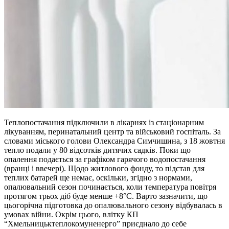
Теплопостачання підключили в лікарнях із стаціонарним
лікуванням, перинатальний центр та військовий госпіталь. За
словами міського голови Олександра Симчишина, з 18 жовтня
тепло подали у 80 відсотків дитячих садків. Поки що
опалення подається за графіком гарячого водопостачання
(вранці і ввечері). Щодо житлового фонду, то підстав для
теплих батарей ще немає, оскільки, згідно з нормами,
опалювальний сезон починається, коли температура повітря
протягом трьох діб буде менше +8°С. Варто зазначити, що
цьогорічна підготовка до опалювального сезону відбувалась в
умовах війни. Окрім цього, влітку КП
“Хмельницьктеплокомуненерго” приєднало до себе