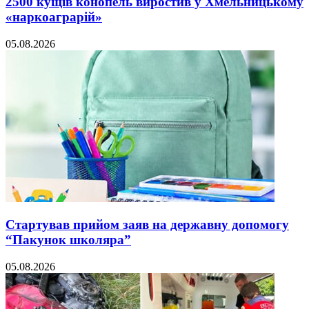
2500 кущів конопель виростив у Хмельницькому
«наркоаграрій»
05.08.2026
Стартував прийом заяв на державну допомогу
“Пакунок школяра”
05.08.2026