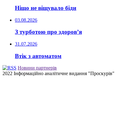
Ніщо не віщувало біди
03.08.2026
З турботою про здоров’я
31.07.2026
Втік з автоматом
Новини партнерів
2022 Інформаційно аналітичне видання "Проскурів"
Back
to
top
button