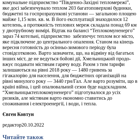
комунальне підприємство “Південно-Західні тепломережі”,
яке досі забезпечувало теплом 203 багатоповерхові будинки,
бюджетні та госпрозрахункові установи — загальною площею
майже 1,15 млн. кв. м. В його експлуатації знаходилося 12
котелень, а протяжність теплових мереж складала понад 69 км
у двотрубному вимірі. Відтак на балансі “Теплокомуненерго”
зараз 74 котельні, підприємство забезпечує теплом все місто,
яке підключене до центрального опалення. Станом на кінець
вересня готовність до осінньо-зимового періоду була
стовідсотковою. Варто зазначити, що, на відміну від багатьох
інших міст, де не ведуться бойові дії, Хмельницький продо-
вжує подавати містянам гарячу воду. Разом з тим тарифи
залишаються на рівні 2018 року — 1480 гривень за
гігакалорію для населення, для бюджетних організацій на
рівні минулого року — 3440 грн/Гал. Але варто розуміти, що в
країні війна, і цей опалювальний сезон буде надскладним.
“Хмельницьктеплокомуненерго” підготувалося до усіх
ризиків, але містянам варто економно ставитись до
споживання і електроенергії, і води, і тепла.
Євген Ковтун
редактор
20.10.2022
Читайте також