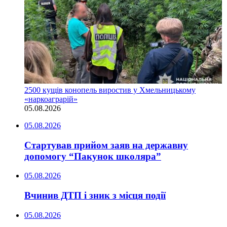
2500 кущів конопель виростив у Хмельницькому
«наркоаграрій»
05.08.2026
05.08.2026
Стартував прийом заяв на державну
допомогу “Пакунок школяра”
05.08.2026
Вчинив ДТП і зник з місця події
05.08.2026